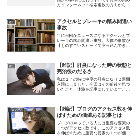
方インターネット検索複数の方向から検
索することがコツです検索ワードのパタ
ーンを変え３パターン以上は欲しい所で
すプロ3Dモデラーは1日（8時間）使うそ
アクセルとブレーキの踏み間違い
雑記
うですセーフサーチ（...
事故
年に何回かニュースになるアクセルとブ
レーキの踏み間違い事故。大体の事故が
【ものすごいスピードで突っ込んでき
た】との証言があります。私の体験談も
含めて記事にしました。私は２０１９年
で３７歳ですが踏み間違いをしたことが
【雑記】肝炎になった時の状態と
あります。なぜ踏み間違うの...
雑記
完治後のだるさ
私は２７の時に中度の肝炎になり２週間
入院にしました。今回はその前後で気づ
いたこと、体験を記事にしています。同
じような肝炎になったことある人や家族
さんに参考になれば幸いです。個人的に
な要因ですが当時、ほぼ毎日安い栄養ド
【雑記】ブログのアクセス数を伸
リンクを飲む習慣がありま...
ブログ運営
ばすための価値ある記事とは
ブログのやっている人には重要な要素の
１つがアクセス数です。このアクセス数
を伸ばすために重要な要素の１つが価値
ある記事を書くことと言われています。