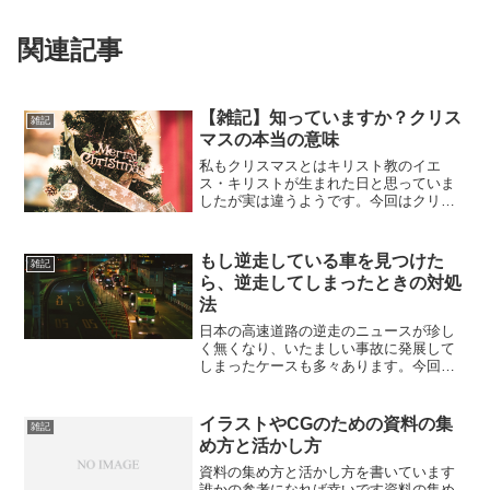
関連記事
【雑記】知っていますか？クリス
雑記
マスの本当の意味
私もクリスマスとはキリスト教のイエ
ス・キリストが生まれた日と思っていま
したが実は違うようです。今回はクリス
マスについて簡単に解説していこうかと
思います。宗教色はできるだけ抜いて雑
学的にいきますね。クリスマスの本当の
もし逆走している車を見つけた
雑記
意味クリスマスを分解すると...
ら、逆走してしまったときの対処
法
日本の高速道路の逆走のニュースが珍し
く無くなり、いたましい事故に発展して
しまったケースも多々あります。今回の
記事は逆走している車を発見したとき、
逆走してしまった時の対処法を記事にし
ました。知っていることで正しい対処が
イラストやCGのための資料の集
雑記
でき、自分や家族、他人も...
め方と活かし方
資料の集め方と活かし方を書いています
誰かの参考になれば幸いです資料の集め