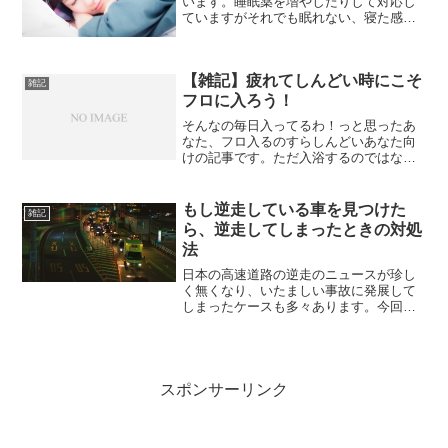
います。睡眠薬を増やしたりして対応し
ていますがそれでも眠れない、寝た感じ
がしないと悩んでいます。同じような悩
みの人が居たら参考にしてもらえたら幸
いです。注意事項！私は医者でも専門家
【雑記】疲れてしんどい時にこそ
でなく、集めた情報を記事...
雑記
フロに入ろう！
そんなの毎日入ってるわ！っと思ったあ
なた、フロ入るのすらしんどいあなた向
けの記事です。ただ入浴するのではなく
リラックス、疲れを緩和する効果的な入
浴方法と注意点を記事にしました。準備
飲み物を用意しよう！入浴中にも人は発
もし逆走している車を見つけた
雑記
汗作用により体内の水分が...
ら、逆走してしまったときの対処
法
日本の高速道路の逆走のニュースが珍し
く無くなり、いたましい事故に発展して
しまったケースも多々あります。今回の
記事は逆走している車を発見したとき、
逆走してしまった時の対処法を記事にし
ました。知っていることで正しい対処が
でき、自分や家族、他人も...
スポンサーリンク