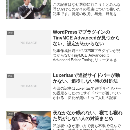
この記事はなぜ選挙に行こう！とみんな
呼びかけるのかその理由について書いた
記事です。特定の政党、与党、野党を応
援する記事ではありません。なぜ選挙に
行こう！というのかこの国の政治は代表
民主制で国民がその代表を選ぶのが日本
WordPressでプラグインの
の政治の方法であり、民意...
雑記
TinyMCE Advancedが見つから
ない、設定がわからない
記事作成日時2024/02/06プラグインが見
つからないTinyMCE Advancedは
Advanced Editor Toolsにリユーアルされ
ていますついでに作者も変わっています
設定の変更プラグインをインストールし
て有効化したらワード...
Luxeritasで追従サイドバーが動
雑記
かない、追従しない時の対処法
今回の記事はLuxeritasで追従サイドバー
の設定をしたのにサイドバーが置いてい
かれる、変化が無い！って人用の記事で
す。追従サイドバーとはこのページにも
ある右の目次でスクロールにくっついて
くる設定です。※モバイル版には未対応
夜なかなか眠れない、寝ても寝れ
雑記
動作しない時に...
た気がしない人の対策まとめ
私は寝つきが悪い方で妻も不眠で悩んで