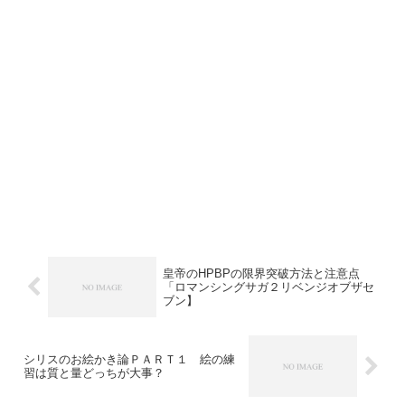
皇帝のHPBPの限界突破方法と注意点
「ロマンシングサガ２リベンジオブザセ
ブン】
シリスのお絵かき論ＰＡＲＴ１ 絵の練
習は質と量どっちが大事？