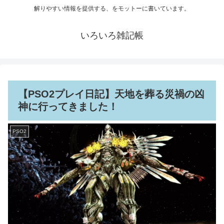
解りやすい情報を提供する、をモットーに書いています。
いろいろ雑記帳
【PSO2プレイ日記】天地を葬る災禍の凶
神に行ってきました！
PSO2