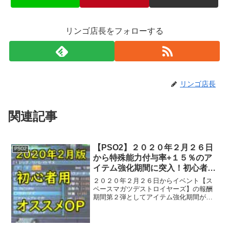
リンゴ店長をフォローする
リンゴ店長
関連記事
【PSO2】２０２０年２月２６日
PSO2
から特殊能力付与率+１５％のア
イテム強化期間に突入！初心者用
オススメのOP紹介！！
２０２０年２月２６日からイベント【ス
ペースマガツデストロイヤーズ】の報酬
期間第２弾としてアイテム強化期間が来
ています。そこで今回は初心者用のオス
スメOPを紹介していきたいと思います。
この記事は初心者用に使いやすさと制作