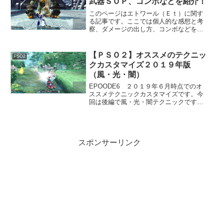
武器ＳＯＰ、コンボなどを紹介！
このページはエトワール（Ｅｔ）に関す
る記事です。ここでは個人的な感想と考
察、ダメージの出し方、コンボなどを書
いています。ちょっと装備に迷った時、
火力が出ない時などの参考にして下さ
い。随時更新予定です。ステータスにつ
【ＰＳＯ２】オススメのテクニッ
PSO2
いてＨＰエトワールは被ダメ...
クカスタマイズ２０１９年版
（風・光・闇）
EPOODE6 ２０１９年６月時点でのオ
ススメテクニックカスタマイズです。今
回は後編で風・光・闇テクニックです。
クラス別にオススメを書いています。書
いてない場合は共通です。風テクニッ
ク 威力が全体的に低めで出番がほぼな
い。ザン 風のブーメ...
スポンサーリンク