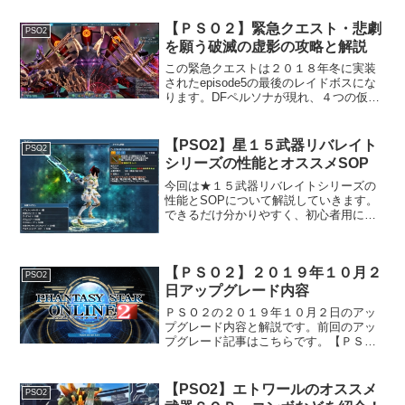
費用を重視した記事です...
【ＰＳＯ２】緊急クエスト・悲劇
PSO2
を願う破滅の虚影の攻略と解説
この緊急クエストは２０１８年冬に実装
されたepisode5の最後のレイドボスにな
ります。DFペルソナが現れ、４つの仮面
の内、２つを装備してこちらに攻撃して
きます。よって仮面の４パターンと本体
の１パターンの５パターンを知る必要が
【PSO2】星１５武器リバレイト
PSO2
出てきます。※...
シリーズの性能とオススメSOP
今回は★１５武器リバレイトシリーズの
性能とSOPについて解説していきます。
できるだけ分かりやすく、初心者用に解
説していきたいと思います。リバレイト
シリーズの素材集めの方法の記事はこち
らです。【PSO2】★１５武器リバレイト
【ＰＳＯ２】２０１９年１０月２
シリーズの作り方と...
PSO2
日アップグレード内容
ＰＳＯ２の２０１９年１０月２日のアッ
プグレード内容と解説です。前回のアッ
プグレード記事はこちらです。【ＰＳＯ
２】２０１９年９月２５日アップデート
ファッション関係ＡＣスクラッチハロウ
ィンスターナイトが販売開始されまし
【PSO2】エトワールのオススメ
PSO2
た。同年１１月６日まで販売...