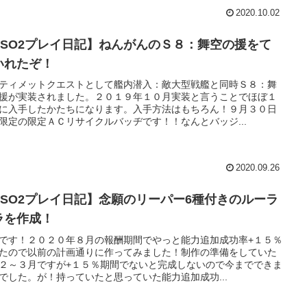
2020.10.02
PSO2プレイ日記】ねんがんのＳ８：舞空の援をて
いれたぞ！
ティメットクエストとして艦内潜入：敵大型戦艦と同時Ｓ８：舞
援が実装されました。２０１９年１０月実装と言うことでほぼ１
に入手したかたちになります。入手方法はもちろん！９月３０日
限定の限定ＡＣリサイクルバッヂです！！なんとバッジ...
2020.09.26
PSO2プレイ日記】念願のリーパー6種付きのルーラ
ラを作成！
です！２０２０年８月の報酬期間でやっと能力追加成功率+１５％
たので以前の計画通りに作ってみました！制作の準備をしていた
２～３月ですが+１５％期間でないと完成しないので今までできま
でした。が！持っていたと思っていた能力追加成功...