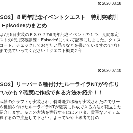
2020.08.18
PSO2】８周年記念イベントクエスト 特別突破訓
Episode6のまとめ
は7月8日実装のＰＳＯ２の8周年記念イベントの１つ、期間限定
ストの特別突破訓練：Episode6について記事にしました。クエス
コード、チェックしておきたい品々などを書いていますのでぜひ
まで見ていってください！クエスト概要２部...
2020.07.10
PSO2】リーパー６種付けたルーライラNTが今作り
すいかも？確実に作成できる方法を紹介！！
武器のクラフトが実装され、特殊能力移植が実装されたのでリー
６種類を付けたルーライラNTが確実に作成できる方法が確立した
紹介します。※この方法を実行するにはメセタ、貴重なアイテム
費するので注意して下さい。よってやや上級者向けの...