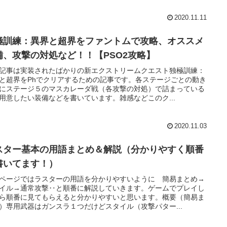
2020.11.11
極訓練：異界と超界をファントムで攻略、オススメ
備、攻撃の対処など！！【PSO2攻略】
記事は実装されたばかりの新エクストリームクエスト独極訓練：
と超界をPhでクリアするための記事です。各ステージごとの動き
にステージ５のマスカレーダ戦（各攻撃の対処）で詰まっている
用意したい装備などを書いています。雑感などこのク...
2020.11.03
スター基本の用語まとめ＆解説（分かりやすく順番
書いてます！）
ページではラスターの用語を分かりやすいように 簡易まとめ→
イル→通常攻撃‥と順番に解説していきます。ゲームでプレイし
ら順番に見てもらえると分かりやすいと思います。概要（簡易ま
）専用武器はガンスラ１つだけどスタイル（攻撃パター...