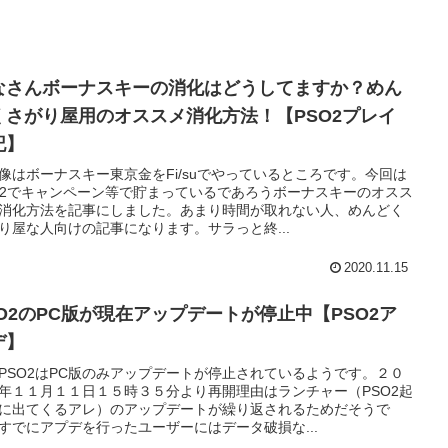
なさんボーナスキーの消化はどうしてますか？めん
くさがり屋用のオススメ消化方法！【PSO2プレイ
記】
像はボーナスキー東京金をFi/suでやっているところです。今回は
O2でキャンペーン等で貯まっているであろうボーナスキーのオスス
消化方法を記事にしました。あまり時間が取れない人、めんどく
り屋な人向けの記事になります。サラっと終...
2020.11.15
SO2のPC版が現在アップデートが停止中【PSO2ア
デ】
PSO2はPC版のみアップデートが停止されているようです。２０
年１１月１１日１５時３５分より再開理由はランチャー（PSO2起
に出てくるアレ）のアップデートが繰り返されるためだそうで
すでにアプデを行ったユーザーにはデータ破損な...