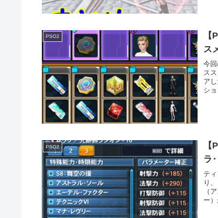
【
PSO2
ス
今回
スス
アし
ショ
【
PSO2
ラ
ティ
り、
（ア
ー）