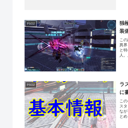
独
PSO2
装
この
異界
と特
人。
ラ
PSO2
に
この
スタ
なが
とめ