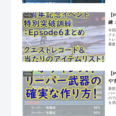
【
PSO2
練：
今回
クエ
トレ
最後
【
PSO2
や
新世
パー
ので
を消