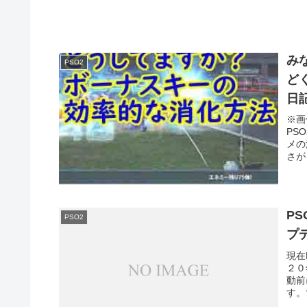
み
PSO2
ど
日
※画
PS
メの
さが
P
PSO2
プ
現在
２０
動前
す。