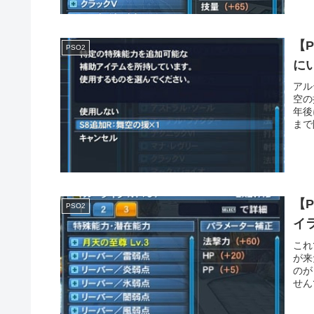
【
PSO2
に
アル
空の
年後
まで
【
PSO2
イ
これ
が来
のが
せん