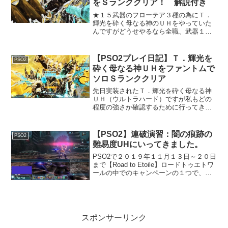
をＳランククリア！ 解説付き
★１５武器のフローテア３種の為にＴ．
輝光を砕く母なる神のＵＨをやっていた
んですがどうせやるなら全職、武器１種
類縛りでクリアでやってみようかと思
い、今回は第１弾のＦｉ編になります。
Ｔ．輝光を砕く母なる神のクリアに困っ
【PSO2プレイ日記】Ｔ．輝光を
PSO2
ている方や暇つぶしになれば...
砕く母なる神ＵＨをファントムで
ソロＳランククリア
先日実装されたＴ．輝光を砕く母なる神
ＵＨ（ウルトラハード）ですが私もどの
程度の強さか確認するために行ってきま
した！またどの位の火力が必要になるの
か？ＸＨのタイム比較も記事にしていま
す。結果発表！１６分４８秒でした。今
【PSO2】連破演習：闇の痕跡の
PSO2
回は★１５武器アトライク...
難易度UHにいってきました。
PSO2で２０１９年１１月１３日～２０日
まで【Road to Etoile】ロードトゥエトワ
ールの中でのキャンペーンの１つで、特
殊能力追加アイテムゲットキャンペーン
の内容の１つをクリアする目的で行って
きました。公式ホームページはこのペー
ジで...
スポンサーリンク