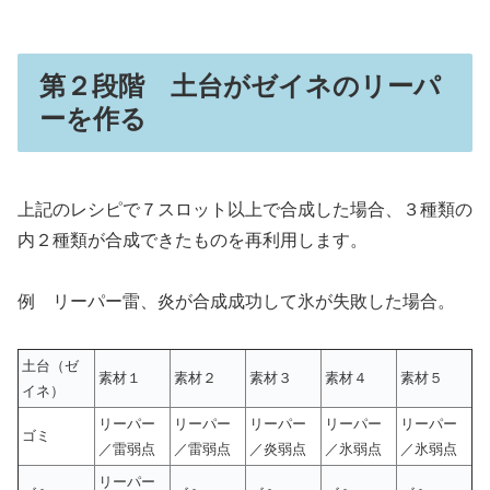
第２段階 土台がゼイネのリーパ
ーを作る
上記のレシピで７スロット以上で合成した場合、３種類の
内２種類が合成できたものを再利用します。
例 リーパー雷、炎が合成成功して氷が失敗した場合。
土台（ゼ
素材１
素材２
素材３
素材４
素材５
イネ）
リーパー
リーパー
リーパー
リーパー
リーパー
ゴミ
／雷弱点
／雷弱点
／炎弱点
／氷弱点
／氷弱点
リーパー