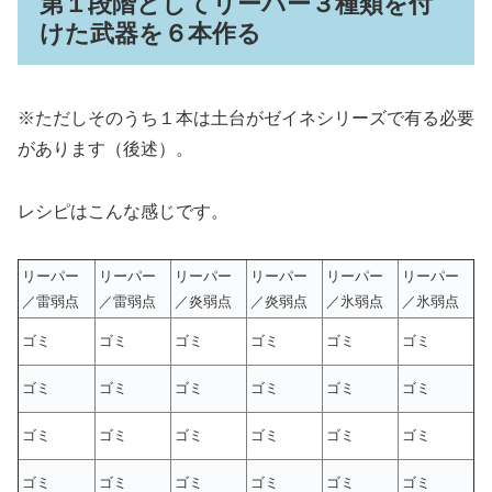
第１段階としてリーパー３種類を付
けた武器を６本作る
※ただしそのうち１本は土台がゼイネシリーズで有る必要
があります（後述）。
レシピはこんな感じです。
リーパー
リーパー
リーパー
リーパー
リーパー
リーパー
／雷弱点
／雷弱点
／炎弱点
／炎弱点
／氷弱点
／氷弱点
ゴミ
ゴミ
ゴミ
ゴミ
ゴミ
ゴミ
ゴミ
ゴミ
ゴミ
ゴミ
ゴミ
ゴミ
ゴミ
ゴミ
ゴミ
ゴミ
ゴミ
ゴミ
ゴミ
ゴミ
ゴミ
ゴミ
ゴミ
ゴミ