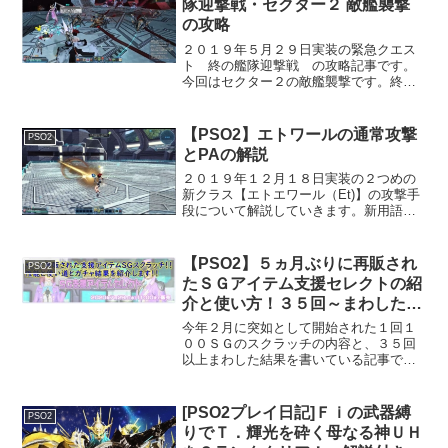
隊迎撃戦・セクター２ 敵艦襲撃
の攻略
２０１９年５月２９日実装の緊急クエス
ト 終の艦隊迎撃戦 の攻略記事です。
今回はセクター２の敵艦襲撃です。終の
艦隊迎撃戦この緊急クエストは１０分ご
との３つのセクターに分かれ、１セクタ
ー毎に２つのクエストがあり、全６クエ
【PSO2】エトワールの通常攻撃
PSO2
ストの中から毎回ランダム...
とPAの解説
２０１９年１２月１８日実装の２つめの
新クラス【エトエワール（Et)】の攻撃手
段について解説していきます。新用語が
多いので覚えづらいですが分かりやすい
ように順序に解説してあります。ダブル
セイバー（DS)特徴 空中戦が得意、高い
【PSO2】５ヵ月ぶりに再販され
PSO2
機動力があるギア...
たＳＧアイテム支援セレクトの紹
介と使い方！３５回～まわした結
果発表！
今年２月に突如として開始された１回１
００ＳＧのスクラッチの内容と、３５回
以上まわした結果を書いている記事で
す。何が目玉か？実際の使い道などを紹
介していきます。概要１回１００ＳＧ
（ＡＣ換算で１回５００）とかなり高い
[PSO2プレイ日記]Ｆｉの武器縛
PSO2
スクラッチで期間は７月２９日...
りでＴ．輝光を砕く母なる神ＵＨ