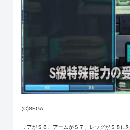
(C)SEGA
リアがＳ６、アームがＳ７、レッグがＳ８に