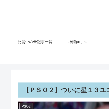
公開中の全記事一覧
神姫project
【ＰＳＯ２】ついに星１３ユ
PSO2