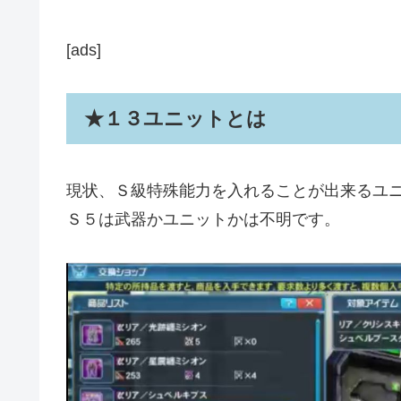
[ads]
★１３ユニットとは
現状、Ｓ級特殊能力を入れることが出来るユ
Ｓ５は武器かユニットかは不明です。