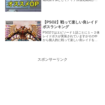
ています。そこで今回は初心者用のオス
スメOPを紹介していきたいと思います。
この記事は初心者用に使いやすさと制作
費用を重視した記事です...
【PSO2】戦って楽しい良レイド
PSO2
ボスランキング
PSO2ではエピソード１話ごとに１～２体
レイドボスが実装されていますがその中
から個人的に戦って楽しい良レイドをラ
ンキングにしました。では早速いってみ
ましょう！良レイドボス５位！DFアプレ
ンティスジア・採掘基地防衛線：終焉で
出現防衛クエスト第...
スポンサーリンク