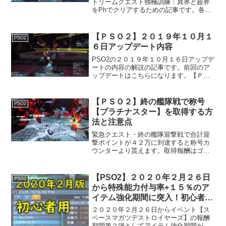
トリームクエスト独極訓練：異界と超界
をPhでクリアするための記事です。各ス
テージごとの動きと特にステージ５のマ
スカレーダ戦（各攻撃の対処）で詰まっ
ている人。用意したい装備などを書いて
【ＰＳＯ２】２０１９年１０月１
PSO2
います。雑感などこのク...
６日アップデート内容
PSO2の２０１９年１０月１６日アップデ
ートの内容の解説の記事です。前回のア
ップデートはこちらになります。【ＰＳ
Ｏ２】２０１９年１０月２日アップグレ
ード内容ファンション関係ＦＵＮスクラ
ッチ商品が更新、次回更新は１１月６
【ＰＳＯ２】終の艦隊戦で称号
PSO2
日。ＡＣスクラッチ「サ...
【プラチナスター】を取得する方
法と注意点
緊急クエスト・終の艦隊迎撃戦で合計迎
撃ポイントが４２万に到達すると称号カ
ウンターより貰えます。取得報酬はゴー
ルドプライズメダル３０個です。理論上
の迎撃ポイントの数値セクター1 艦隊迎
撃戦：味方救援 ８５，０００ 艦隊迎
【PSO2】２０２０年２月２６日
PSO2
撃戦：被害艦救助 ７...
から特殊能力付与率+１５％のア
イテム強化期間に突入！初心者用
オススメのOP紹介！！
２０２０年２月２６日からイベント【ス
ペースマガツデストロイヤーズ】の報酬
期間第２弾としてアイテム強化期間が来