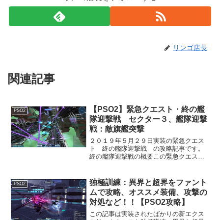
リンゴ店長
関連記事
【PSO2】緊急クエスト・終の艦
PSO2
隊迎撃戦 セクター３、艦隊迎撃
戦：敵旗艦突撃
２０１９年５月２９日実装の緊急クエス
ト 終の艦隊迎撃戦 の攻略記事です。
終の艦隊迎撃戦の概要この緊急クエスト
は１０分ごとの３つのセクターに分か
れ、１セクター毎に２つのクエストがあ
り、全６クエストの中から毎回ランダム
独極訓練：異界と超界をファント
PSO2
に３つ選ばれて構成されてい...
ムで攻略、オススメ装備、攻撃の
対処など！！【PSO2攻略】
この記事は実装されたばかりの新エクス