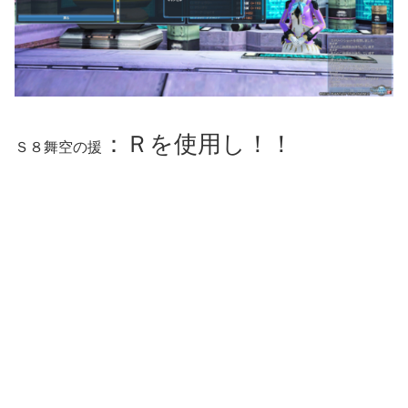
：
Ｒを使用し！！
Ｓ８舞空の援