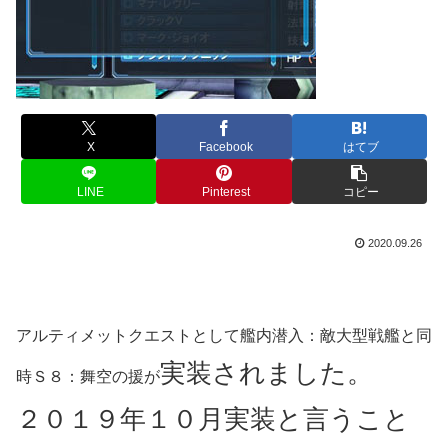
X
Facebook
はてブ
LINE
Pinterest
コピー
2020.09.26
アルティメットクエストとして艦内潜入：敵大型戦艦と同
実装されました。
時Ｓ８：舞空の援が
２０１９年１０月実装と言うこと