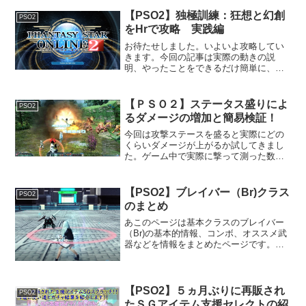
してみるのもアクションゲームとして面
【PSO2】独極訓練：狂想と幻創
PSO2
白いと思います。クラスス...
をHrで攻略 実践編
お待たせしました。いよいよ攻略してい
きます。今回の記事は実際の動きの説
明、やったことをできるだけ簡単に、ト
レースしやすい動きを心掛けました。み
なさんもぜひ挑戦してクリアして下さ
い。２０１９年６月追記２０２０年２月
【ＰＳＯ２】ステータス盛りによ
PSO2
追記YouTubeに動画をア...
るダメージの増加と簡易検証！
今回は攻撃ステースを盛ると実際にどの
くらいダメージが上がるか試してきまし
た。ゲーム中で実際に撃って測った数値
になります。結論はステータス１００増
やすと２～３％ダメージが伸びます。※
計測は完全に同じ条件では行っていない
【PSO2】ブレイバー（Br)クラス
PSO2
ため正確ではありませんが...
のまとめ
あこのページは基本クラスのブレイバー
（Br)の基本的情報、コンボ、オススメ武
器などを情報をまとめたページです。基
本的に初心者から上級者手前の方を対象
にできるだけ分かりやすく書いてみまし
た。ブレイバー全般ＰＡを連打して一気
にダメージを与えるの...
【PSO2】５ヵ月ぶりに再販され
PSO2
たＳＧアイテム支援セレクトの紹