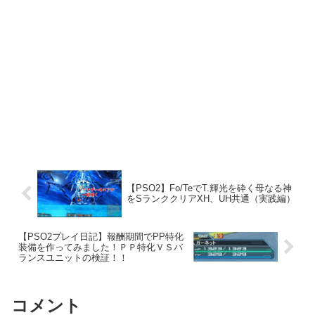
【PSO2】Fo/TeでT.輝光を砕く母なる神
をSランククリアXH、UH共通（実践編）
【PSO2プレイ日記】報酬期間でPP特化
装備を作ってみました！ＰＰ特化ＶＳバ
ランスユニットの検証！！
コメント