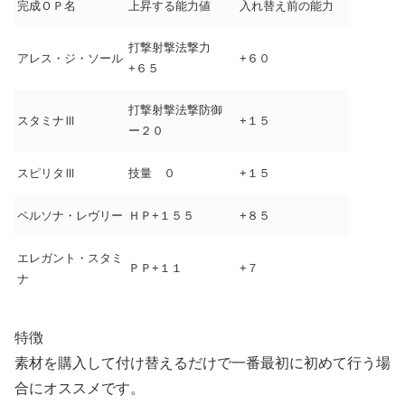
完成ＯＰ名
上昇する能力値
入れ替え前の能力
打撃射撃法撃力
アレス・ジ・ソール
+６０
+６５
打撃射撃法撃防御
スタミナⅢ
+１５
ー２０
スピリタⅢ
技量 ０
+１５
ペルソナ・レヴリー
ＨＰ+１５５
+８５
エレガント・スタミ
ＰＰ+１１
+７
ナ
特徴
素材を購入して付け替えるだけで一番最初に初めて行う場
合にオススメです。