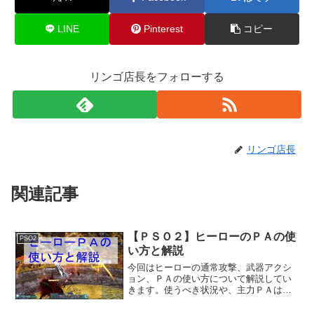
LINE
Pinterest
コピー
リンゴ店長をフォローする
リンゴ店長
関連記事
【ＰＳＯ２】ヒーローのＰＡの使
PSO2
い方と解説
今回はヒーローの通常攻撃、武器アクシ
ョン、ＰＡの使い方について解説してい
きます。使うべき状況や、主力ＰＡはど
れかも書いています。※注意 最適解は
状況と目的で変化します。なので各自探