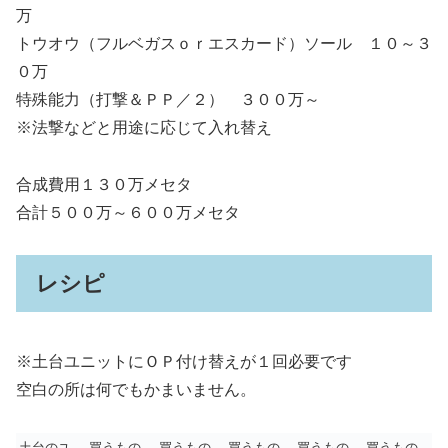
万
トウオウ（フルベガスｏｒエスカード）ソール １０～３
０万
特殊能力（打撃＆ＰＰ／２） ３００万～
※法撃などと用途に応じて入れ替え
合成費用１３０万メセタ
合計５００万～６００万メセタ
レシピ
※土台ユニットにＯＰ付け替えが１回必要です
空白の所は何でもかまいません。
土台のユ
買うもの
買うもの
買うもの
買うもの
買うもの