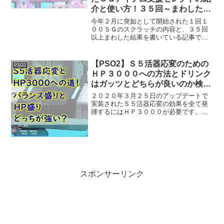
介と使い方！３５回～まわした結
果発表！
今年２月に突如として開始された１回１
００ＳＧのスクラッチの内容と、３５回
以上まわした結果を書いている記事で
す。何が目玉か？実際の使い道などを紹
介していきます。概要１回１００ＳＧ
（ＡＣ換算で１回５００）とかなり高い
【PSO2】Ｓ５活器応変のための
PSO2
スクラッチで期間は７月２９日...
ＨＰ３０００への方法とドリンク
はガッツとどちらが良いのか検
証！
２０２０年３月２５日のアップデートで
実装されたＳ５活器応変の効果を全て発
揮するにはＨＰ３０００が必要です。ち
なみに効果はＨＰ１０００で被ダメージ
ー５％ＨＰ１５００で１０秒毎にＨＰ
５％回復ＨＰ２０００で与ダメージ最大
で４％アップＨＰ２５００で...
スポンサーリンク