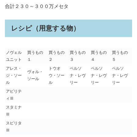
合計２３０～３００万メセタ
レシピ（用意する物）
ノヴェル
買うもの
買うもの
買うもの
買うもの
買うもの
ユニット
１
２
３
４
５
アレス・
トウオ
ペルソ
ペルソ
ペルソ
ヴォル・
ジ・ソー
ウ・ソー
ナ・レヴ
ナ・レヴ
ナ・レヴ
ソール
ル
ル
リー
リー
リー
アビリテ
ィⅢ
スタミナ
Ⅲ
スピリタ
Ⅲ