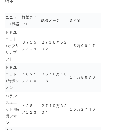
結果
ユニッ
打撃力／
総ダメージ
ＤＰＳ
ト+武器
ＰＰ
ＰＰユ
ニット
３７５５
２７１６万５２
+オブリ
１５万０９１７
／３２９
０２
ザナブ
フト
ＰＰユ
ニット
４０２１
２６７６万１８
１４万８６７６
+時流シ
／３００
１３
オン
バラン
スユニ
４２６１
２７４９万３２
ット+時
１５万２７４０
／２２３
０４
流シオ
ン