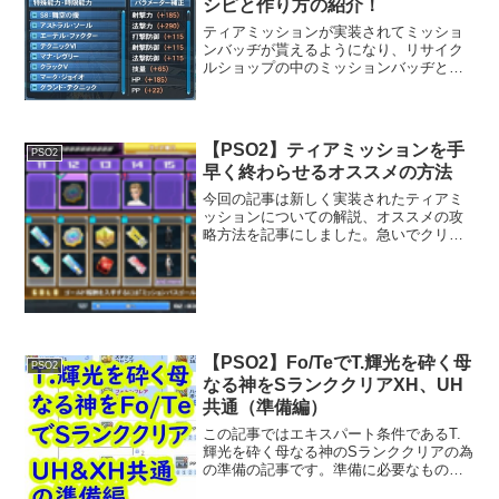
シピと作り方の紹介！
ティアミッションが実装されてミッショ
ンバッヂが貰えるようになり、リサイク
ルショップの中のミッションバッヂと交
換で特殊能力（アストラルS）、特殊能力
（エーテルF）、特殊能力（マナレヴリ
ー）が交換できるようになりました！こ
れによりユニットのS級...
【PSO2】ティアミッションを手
PSO2
早く終わらせるオススメの方法
今回の記事は新しく実装されたティアミ
ッションについての解説、オススメの攻
略方法を記事にしました。急いでクリア
したい、楽にクリアしたい人向けですの
で最後までよろしくお願いします。ティ
アミッションとは？新しいアークスミッ
ションの１つです。ティア...
【PSO2】Fo/TeでT.輝光を砕く母
PSO2
なる神をSランククリアXH、UH
共通（準備編）
この記事ではエキスパート条件であるT.
輝光を砕く母なる神のSランククリアの為
の準備の記事です。準備に必要なもの、
有れば有利になるものを書いています。