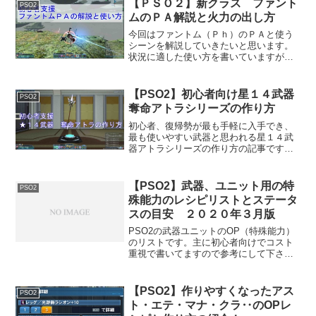
【ＰＳＯ２】新クラス ファント
PSO2
ムのＰＡ解説と火力の出し方
今回はファントム（Ｐｈ）のＰＡと使う
シーンを解説していきたいと思います。
状況に適した使い方を書いていますが最
適解ではありませんので注意して下さ
い。最適解はエネミー、自分の状況で細
かく変化します。※シフトＰＡとは武器
【PSO2】初心者向け星１４武器
PSO2
アクションを行った後ＰＡを...
奪命アトラシリーズの作り方
初心者、復帰勢が最も手軽に入手でき、
最も使いやすい武器と思われる星１４武
器アトラシリーズの作り方の記事です。
なぜアトラシリーズなのか？EPISODE６
が開始の現在（２０１９年５月時点）で
入手が確実で実践に使える武器だからで
【PSO2】武器、ユニット用の特
PSO2
す。このアトラシリ...
殊能力のレシピリストとステータ
スの目安 ２０２０年３月版
PSO2の武器ユニットのOP（特殊能力）
のリストです。主に初心者向けでコスト
重視で書いてますので参考にして下さ
い。※素材の価格は時期により大きく変
動しますのでご注意ください。このペー
ジでは各種レシピとウルトラハードでは
【PSO2】作りやすくなったアス
PSO2
どの位ＨＰ、ＰＰ、ステ...
ト・エテ・マナ・クラ‥のOPレ