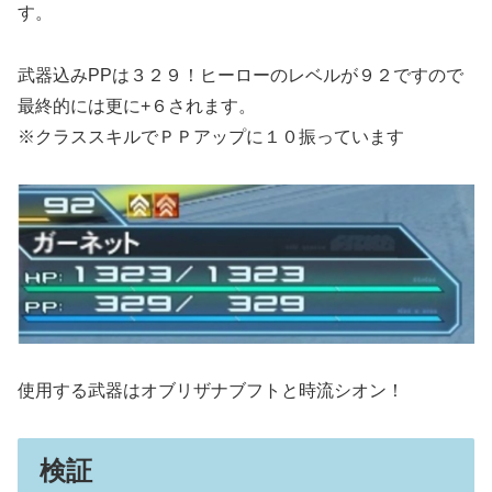
す。
武器込みPPは３２９！ヒーローのレベルが９２ですので
最終的には更に+６されます。
※クラススキルでＰＰアップに１０振っています
使用する武器はオブリザナブフトと時流シオン！
検証