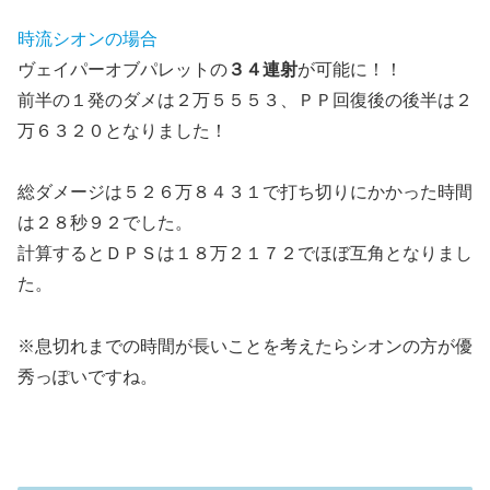
時流シオンの場合
ヴェイパーオブパレットの
３４連射
が可能に！！
前半の１発のダメは２万５５５３、ＰＰ回復後の後半は２
万６３２０となりました！
総ダメージは５２６万８４３１で打ち切りにかかった時間
は２８秒９２でした。
計算するとＤＰＳは１８万２１７２でほぼ互角となりまし
た。
※息切れまでの時間が長いことを考えたらシオンの方が優
秀っぽいですね。