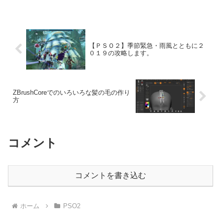
【ＰＳＯ２】季節緊急・雨風とともに２
０１９の攻略します。
ZBrushCoreでのいろいろな髪の毛の作り
方
コメント
コメントを書き込む
ホーム
PSO2