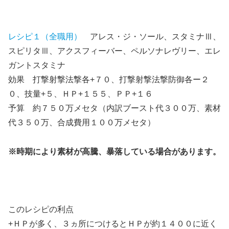
レシピ１（全職用）
アレス・ジ・ソール、スタミナⅢ、
スピリタⅢ、アクスフィーバー、ペルソナレヴリー、エレ
ガントスタミナ
効果 打撃射撃法撃各+７０、打撃射撃法撃防御各ー２
０、技量+５、ＨＰ+１５５、ＰＰ+１６
予算 約７５０万メセタ（内訳ブースト代３００万、素材
代３５０万、合成費用１００万メセタ）
※時期により素材が高騰、暴落している場合があります。
このレシピの利点
+ＨＰが多く、３ヵ所につけるとＨＰが約１４００に近く