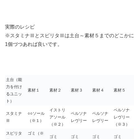
実際のレシピ
※スタミナⅢとスピリタⅢは土台～素材５までのどこかに
1個づつあれば良いです。
土台（能
力を付け
素材１
素材２
素材３
素材４
素材５
るユニッ
ト）
イストリ
ペルソナ
スタミナ
○○ソール
ペルソナ
ペルソナ
アソール
レヴリー
Ⅲ
（※１）
レヴリー
レヴリー
（※２）
（※３）
スピリタ
ゴミ（※
ゴミ
ゴミ
ゴミ
ゴミ