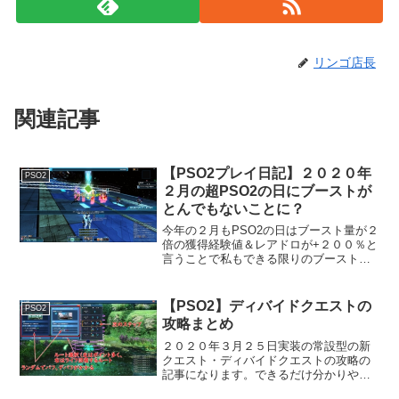
リンゴ店長
関連記事
【PSO2プレイ日記】２０２０年
PSO2
２月の超PSO2の日にブーストが
とんでもないことに？
今年の２月もPSO2の日はブースト量が２
倍の獲得経験値＆レアドロが+２００％と
言うことで私もできる限りのブーストを
焚いて期間限定クエスト・天地を葬る災
禍の凶神をやってきました！目的はエト
ワール用の★１５武器フローテアシリー
【PSO2】ディバイドクエストの
PSO2
ズです！ではさっそ...
攻略まとめ
２０２０年３月２５日実装の常設型の新
クエスト・ディバイドクエストの攻略の
記事になります。できるだけ分かりやす
く書いていくのでお付き合い下さい。デ