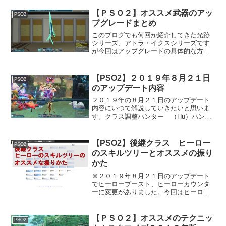
ィバイドクエストの概要ステップ（ステ
ージ）は１～３０まであり、クエストは
【ＰＳＯ２】オススメ武器のアッ
PSO2
１～５、６～１０、１１～...
プグレードまとめ
このブログでも何回か紹介してきた光跡
シリーズ、アトラ・イクスシリーズです
が今回はアップグレードの具体的な方法
について記事にしています。まとめ１
概要星１５アトライクスシリーズ Ｌ
星１４ アトラシリーズ Ｌ星１
【PSO2】２０１９年８月２１日
PSO2
３ バルシリーズ Ｌ星１４...
のアップデート内容
２０１９年の８月２１日のアップデート
内容にいつて解説していきたいと思いま
す。クラス調整ハンター （Hu）ハンタ
ーソードの通常攻撃のモーション速度の
調整と空中での攻撃時の落下タイミング
を緩和（高度が落ちにくくなる）。パル
【PSO2】後継クラス ヒーロー
PSO2
チザンの通常攻撃のモー...
のスキルツリーとオススメの振り
かた
※２０１９年８月２１日のアップデート
でヒーローブースト、ヒーローカウンタ
ーに変更がありました。今回はヒーロー
（Ｈｒ）のクラススキルの解説とオスス
メの振り方を記事にしています。ヒーロ
ーＰＡの使い方と解説はこちらをどうぞ
【ＰＳＯ２】オススメのテクニッ
PSO2
【ＰＳＯ２】ヒーローのＰ...