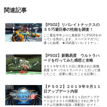
関連記事
【PSO2】リバレイトナックスの
PSO2
Ｓ５巧避巨拳の性能を調査！
ここ最近半年ぶりに真面目？にPSO2をや
っている気がします。スペースマガツに
通った結果、★15武器リバレイトナック
ルを作成できたので★14武器のギア・エ
クスペリエンスとの性能（ダメージ量）
を比較してみました。検証条件ドリン
【PSO2】新難易度 ウルトラハ
PSO2
ク PAプレミアム...
ードを行ってみた感想と攻略
２０１９年５月１５日に実装された新難
易度 ＵＨ（ウルトラハード）に行って感
じたこと、必要に感じたことを記事にし
ています。この記事は緊急クエスト ワ
イルドイースター２０１９と超界探索で
構成されています。緊急クエスト ワイ
【ＰＳＯ２】２０１９年９月１１
PSO2
ルドイースター２０１９...
日アップデート内容
今回の２０１９年９月１１日のアップデ
ートはクエストの再配信とそれに伴うア
イテム引換券の追加（再配信）がメイン