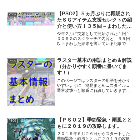
となっています。クエスト再配信壊世周
回試練：Excluderが９月１８日メンテナ
ンスまでの再配信されます。クエスト連
【PSO2】５ヵ月ぶりに再販され
PSO2
動ブーストの条件...
たＳＧアイテム支援セレクトの紹
介と使い方！３５回～まわした結
果発表！
今年２月に突如として開始された１回１
００ＳＧのスクラッチの内容と、３５回
以上まわした結果を書いている記事で
す。何が目玉か？実際の使い道などを紹
介していきます。概要１回１００ＳＧ
（ＡＣ換算で１回５００）とかなり高い
ラスター基本の用語まとめ＆解説
PSO2
スクラッチで期間は７月２９日...
（分かりやすく順番に書いてま
す！）
このページではラスターの用語を分かり
やすいように 簡易まとめ→スタイル→
通常攻撃‥と順番に解説していきます。
ゲームでプレイしながら順番に見てもら
えると分かりやすいと思います。概要
（簡易まとめ）専用武器はガンスラ１つ
だけどスタイル（攻撃パター...
【ＰＳＯ２】季節緊急・雨風とと
PSO2
もに２０１９の攻略します。
２０１９年６月２６日からスタートした
季節緊急・雨風とともに２０１９の攻略