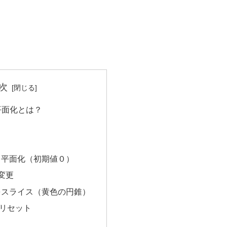
次
eの平面化とは？
＝平面化（初期値０）
変更
をスライス（黄色の円錐）
リセット