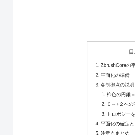
目
ZbrushCor
平面化の準備
各制御点の説明
柿色の円錐
０～+２への
トロポジー
平面化の確定と
注意点まとめ