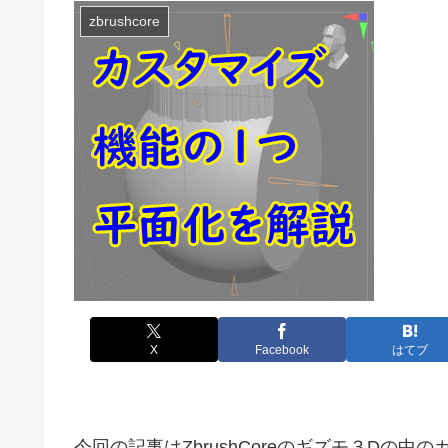
zbrushcore
X
Facebook
はてブ
今回の記事はZbrushCoreのギズモ３Dの