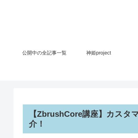
公開中の全記事一覧
神姫project
【ZbrushCore講座】カ
介！