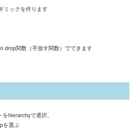
すギミックを作ります
on drop関数（手放す関数）でできます
hierarchyで選択、
kupを選ぶ