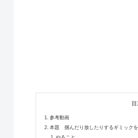
目
参考動画
本題 掴んだり放したりするギミック
やること