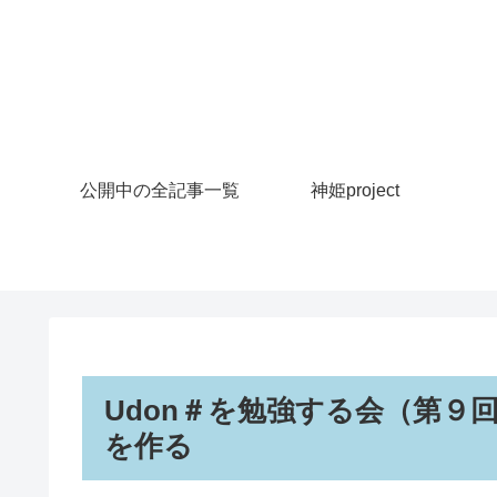
公開中の全記事一覧
神姫project
Udon＃を勉強する会（第９
を作る