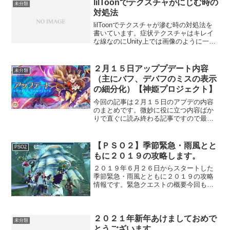
lilToonでテクスチャがにじむ時の
未分類
対処法
lilToonでテクスチャが滲む時の対処法を
書いています。症状テクスチャはキレイ
な線なのにUnity上では画像のように一部
がにじんで見える。VRChatでも同様のに
じみが確認できる。対処法「メインカラ
ーのテクスチャに何か割り当てる」にじ
２月１５日アッププデート内容
未分類
みを...
（主にバフ、デバフのミスの表示
の細分化）【神姫プロジェクト】
今回の記事は２月１５日のアプデの内容
のまとめです。微妙に役に立つ内容ばか
りで直ぐに読み終わる記事ですので最後
までご覧ください。イベント関連レイド
イベ天使たちのバレンタイン終了オルト
ロス降臨戦開始炎属性でスキル・リベリ
【ＰＳＯ２】季節緊急・雨風とと
PSO2
オンが初登場ガチャ関連単...
もに２０１９の攻略します。
２０１９年６月２６日からスタートした
季節緊急・雨風とともに２０１９の攻略
情報です。緊急クエストの概要今回も１
５分の間、単一のマップをぐるぐる回り
（通称マルグル型）、エネミーを撃破し
ていき最後にドロップはクエスト終了時
にまとめて出る（大箱式）...
２０２１年新年あけましておめで
未分類
とうございます