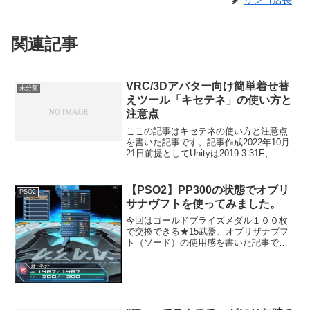
リンゴ店長
関連記事
VRC/3Dアバター向け簡単着せ替
未分類
えツール「キセテネ」の使い方と
注意点
ここの記事はキセテネの使い方と注意点
を書いた記事です。記事作成2022年10月
21日前提としてUnityは2019.3.31F、
VRChatSDKは3がインストール済みにな
ります。Unityの基本操作の説明はありま
せんのでご注意ください。キ...
【PSO2】PP300の状態でオブリ
PSO2
サナヴフトを使ってみました。
今回はゴールドプライズメダル１００枚
で交換できる★15武器、オブリザナブフ
ト（ソード）の使用感を書いた記事で
す。ＰＰ３００のオブリサナヴフトとＳ
２、Ｓ３を時流の恵みを付けた光跡剣デ
ィメシオンと比べてみました。オブリザ
ナブフトの特殊効果オブリ...