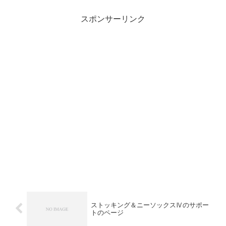
個所がテスト環境確認日時 2023年2月
14日Unity 2...
スポンサーリンク
ストッキング＆ニーソックスⅣのサポー
トのページ