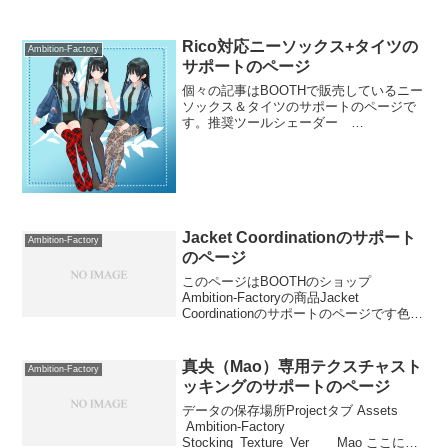
Rico対応ニーソックス+タイツの
Ambition-Factory
サポートのページ
個々の記事はBOOTHで販売しているニー
ソックス＆タイツのサポートのページで
す。推奨ツールシェーダー
lilToonModular Avatar（モジュラーアバタ
ー）入手先ファイル名の解説Ricoタイツ
ASset直下にRicoニーソ＆タイツ...
Jacket Coordinationのサポート
Ambition-Factory
のページ
このページはBOOTHのショップ
Ambition-Factoryの商品Jacket
Coordinationのサポートのページです色改
編、推奨シェイプキーなどを書いていま
すフォルダ構成Assets Ambition-
Factory J...
真央（Mao）専用テクスチャスト
Ambition-Factory
ッキングのサポートのページ
データの保存場所Projectタブ Assets
Ambition-Factory
Stocking_Texture_Ver Mao ここにテ