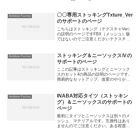
クスチャーデータが入っています改変方
法Maoのマテリアルを探し、複製→複製
し...
〇〇専用ストッキングTxture_Ver
Ambition-Factory
のサポートのページ
こちらはストッキング（テクスチャVer）
の説明のページですFBX（メッシュ）版
ではないのでご注意くださいテクスチャ
ーのメリット・デメリット絶対にメッシ
ュ貫通することが無い他製作者様のバニ
ーガールの衣装などにメッシュの干渉な
ストッキング＆ニーソックスⅣの
Ambition-Factory
く合わせることがで...
サポートのページ
ここの記事はストッキングとニーソック
スのセット4の商品の説明のページです。
簡易的なセットアップ、改変のやりかた
を書いています基本的な使い方ファイル
構造
Assets┗Stockings&KneeSocks4┣00_M
INABA対応タイツ（ストッキン
Ambition-Factory
aterial&Textu...
グ）＆ニーソックスのサポートの
ページ
最初にタイツとニーソックスは別々のメ
ッシュ、マテリアルです。互換性はあり
ませんのでご注意ください。ある程度貫
通対策にチェックを重ねましたが激しい
動きなどあるばあいどうしても貫通する