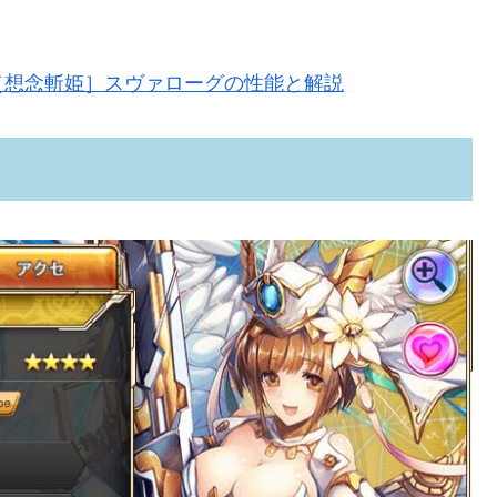
［想念斬姫］スヴァローグの性能と解説