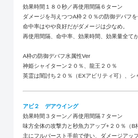
効果時間１８０秒／再使用間隔６ターン
ダメージを与えつつA枠２０％の防御デバフを
命中率はやや良好だがダメージは少なめ。
再使用間隔、命中率、効果時間、効果量全て
A枠の防御デバフ水属性Ver
神姫シャイターン２０％、龍王２０％
英霊は闇討ち２０％（EXアビリティ可）、シ
アビ２ デアウイング
効果時間３ターン／再使用間隔７ターン
味方全体の攻撃力と秒魚力アップ+２０％（B
主にフルバースト手前で使い、ダメージアッ