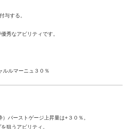
付与する。
が優秀なアビリティです。
ャルルマーニュ３０％
枠）バーストゲージ上昇量は+３０％。
プを狙うアビリティ。