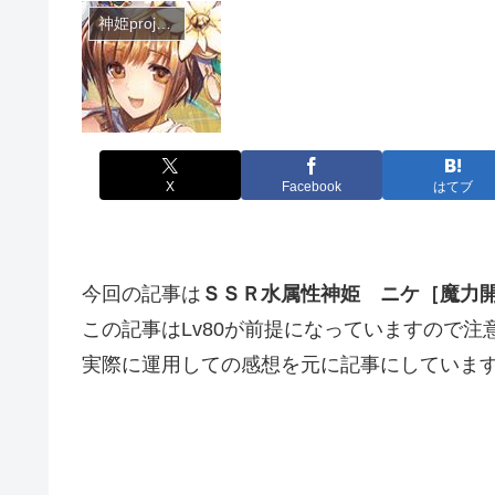
神姫project
X
Facebook
はてブ
今回の記事は
ＳＳＲ水属性神姫 ニケ［魔力
この記事はLv80が前提になっていますので注
実際に運用しての感想を元に記事にしていま