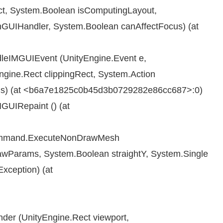
ect, System.Boolean isComputingLayout,
nGUIHandler, System.Boolean canAffectFocus) (at
leIMGUIEvent (UnityEngine.Event e,
ngine.Rect clippingRect, System.Action
us) (at <b6a7e1825c0b45d3b0729282e86cc687>:0)
GUIRepaint () (at
Command.ExecuteNonDrawMesh
wParams, System.Boolean straightY, System.Single
xception) (at
er (UnityEngine.Rect viewport,