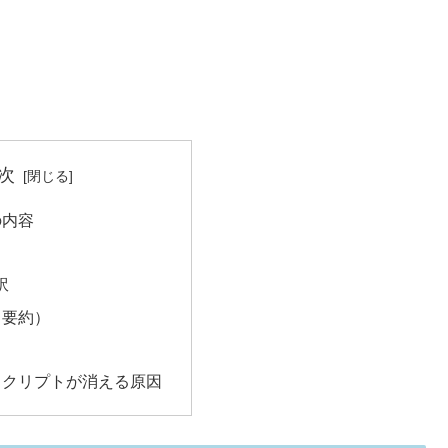
次
の内容
訳
（要約）
rのスクリプトが消える原因