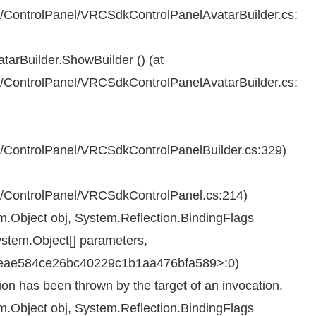
ControlPanel/VRCSdkControlPanelAvatarBuilder.cs:
rBuilder.ShowBuilder () (at
ControlPanel/VRCSdkControlPanelAvatarBuilder.cs:
ControlPanel/VRCSdkControlPanelBuilder.cs:329)
ControlPanel/VRCSdkControlPanel.cs:214)
.Object obj, System.Reflection.BindingFlags
ystem.Object[] parameters,
at <eae584ce26bc40229c1b1aa476bfa589>:0)
on has been thrown by the target of an invocation.
.Object obj, System.Reflection.BindingFlags