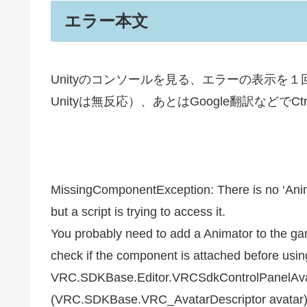
エラー本文
Unityのコンソールを見る、エラーの表示を１
Unityは無反応）、あとはGoogle翻訳などで
MissingComponentException: There is no ‘Ani
but a script is trying to access it.
You probably need to add a Animator to the g
check if the component is attached before using
VRC.SDKBase.Editor.VRCSdkControlPanelAva
(VRC.SDKBase.VRC_AvatarDescriptor avatar)