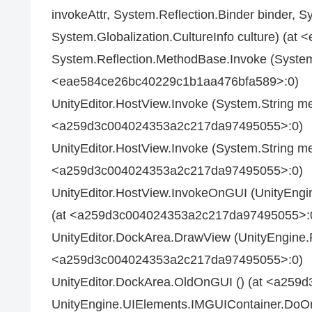
invokeAttr, System.Reflection.Binder binder, S
System.Globalization.CultureInfo culture) (
System.Reflection.MethodBase.Invoke (System.
<eae584ce26bc40229c1b1aa476bfa589>:0)
UnityEditor.HostView.Invoke (System.String m
<a259d3c004024353a2c217da97495055>:0)
UnityEditor.HostView.Invoke (System.String m
<a259d3c004024353a2c217da97495055>:0)
UnityEditor.HostView.InvokeOnGUI (UnityEngi
(at <a259d3c004024353a2c217da97495055>:
UnityEditor.DockArea.DrawView (UnityEngine.
<a259d3c004024353a2c217da97495055>:0)
UnityEditor.DockArea.OldOnGUI () (at <a25
UnityEngine.UIElements.IMGUIContainer.DoOnG