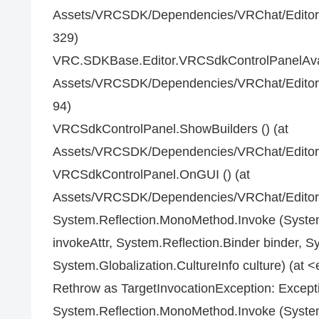
Assets/VRCSDK/Dependencies/VRChat/Editor/
329)
VRC.SDKBase.Editor.VRCSdkControlPanelAvata
Assets/VRCSDK/Dependencies/VRChat/Editor/
94)
VRCSdkControlPanel.ShowBuilders () (at
Assets/VRCSDK/Dependencies/VRChat/Editor/
VRCSdkControlPanel.OnGUI () (at
Assets/VRCSDK/Dependencies/VRChat/Editor/
System.Reflection.MonoMethod.Invoke (System
invokeAttr, System.Reflection.Binder binder, S
System.Globalization.CultureInfo culture) (
Rethrow as TargetInvocationException: Excepti
System.Reflection.MonoMethod.Invoke (System