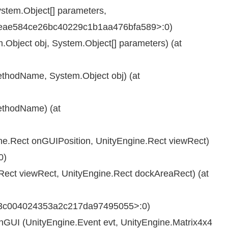
ystem.Object[] parameters,
at <eae584ce26bc40229c1b1aa476bfa589>:0)
Object obj, System.Object[] parameters) (at
ethodName, System.Object obj) (at
ethodName) (at
ne.Rect onGUIPosition, UnityEngine.Rect viewRect)
0)
Rect viewRect, UnityEngine.Rect dockAreaRect) (at
9d3c004024353a2c217da97495055>:0)
UI (UnityEngine.Event evt, UnityEngine.Matrix4x4