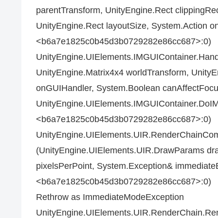
parentTransform, UnityEngine.Rect clippingR
UnityEngine.Rect layoutSize, System.Action o
<b6a7e1825c0b45d3b0729282e86cc687>:0)
UnityEngine.UIElements.IMGUIContainer.Hand
UnityEngine.Matrix4x4 worldTransform, UnityE
onGUIHandler, System.Boolean canAffectFoc
UnityEngine.UIElements.IMGUIContainer.DoIM
<b6a7e1825c0b45d3b0729282e86cc687>:0)
UnityEngine.UIElements.UIR.RenderChain
(UnityEngine.UIElements.UIR.DrawParams dra
pixelsPerPoint, System.Exception& immediateE
<b6a7e1825c0b45d3b0729282e86cc687>:0)
Rethrow as ImmediateModeException
UnityEngine.UIElements.UIR.RenderChain.Rend