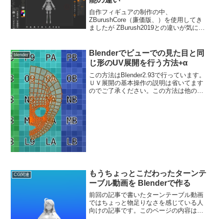
自作フィギュアの制作の中、
ZBurushCore（廉価版、）を使用してき
ましたが ZBurush2019との違いが気にな
っていたので記事にしました。ちなみに
評価版、（体験版）もありますが機能は
ZBurush2018のようです（執筆2019...
Blenderでビューでの見た目と同
blender
じ形のUV展開を行う方法+α
この方法はBlender2.93で行っています。
ＵＶ展開の基本操作の説明は省いてます
のでご了承ください。この方法は他のペ
インソフトでテクスチャを描きこむ時に
有効になる方法です。今回の記事のUV展
開図はこんな感じになります。メリット
＆デメリッ...
もうちょっとこだわったターンテ
CG関連
ーブル動画を Blenderで作る
前回の記事で書いたターンテーブル動画
ではちょっと物足りなさを感じている人
向けの記事です。このページの内容は回
転の向きの変更、動画の長さ、滑らか