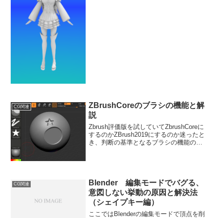
さ、背景色の変更、レンダリング画像の
保存です。 STEP1. 動画の長さ、滑らか
さを変更する１－１...
ZBrushCoreのブラシの機能と解
CG関連
説
Zbrush評価版を試していてZbrushCoreに
するのかZBrush2019にするのか迷ったと
き、判断の基準となるブラシの機能の解
説記事です。ZBrush2019はおよそ３００
個のブラシがあり、ZBrushCoreは３０個
のブラシのみと...
Blender 編集モードでバグる、
CG関連
意図しない挙動の原因と解決法
（シェイプキー編）
ここではBlenderの編集モードで頂点を削