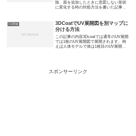
除、面を追加したときに意図しない形状
に変化する時の対処方法を書いた記事で
す。短くまとめてるので該当するかサラ
っと見て行ってください。結論結論１
シェイプキーを追加している原因シェイ
3DCoatでUV展開図を別マップに
CG関連
プキーを追加した...
分ける方法
この記事の内容3Dcoatでは通常のUV展開
では1枚のUV展開図で展開されます。例
えば人体モデルで体は1枚目のUV展開
図、衣装は2枚目のUV展開図と分けたい
場合にここの記事が役に立ちます。実際
の手順3Dcoatの画面の画像付きで解説し
ていき...
スポンサーリンク