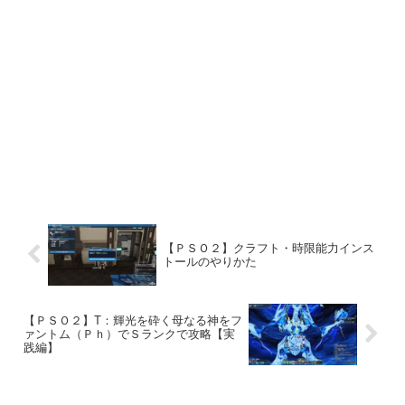
【ＰＳＯ２】クラフト・時限能力インス
トールのやりかた
【ＰＳＯ２】T：輝光を砕く母なる神をフ
ァントム（Ｐｈ）でＳランクで攻略【実
践編】