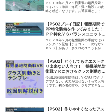
２０１９年８月２１日実装の超界探索・
ウォパル（海岸・海底・浮上施設）の攻
略と感想になります。共通事項として出
現するボスは同じです。他の超界探索と
同じくHPの回復阻害が５０％常にありま
すので注意して下さい。奪命の撃の回復
【PSO2プレイ日記】報酬期間で
PSO2
量が１５になります。マ...
PP特化装備を作ってみました！
ＰＰ特化ＶＳバランスユニットの
検証！！
２０２０年２月の報酬期間の手前ではバ
レンタイン緊急【チョコレートの行方２
０２０】があり、多スロのユニットが多
数落ちていました。そこで今回は前から
やってみたかったPP特化装備を組んでみ
ました。この記事ではＰＰ特化ユニット
【PSO2】どうしてもクエストク
PSO2
の出せるダメージとバラ...
リ出来ない人向け！ 採掘基地防
衛戦ＶＲにおけるクラス別動きか
たテンプレ
今回は採掘基地防衛戦：VRのUHでクリ
アできない、火力が出せない！って人向
けです。初心者の方や、クリアできなく
て困っている人の手助けになれば幸いで
す。主にクラス別の使うべき武器、PAを
紹介していきます。※防衛班、遊撃班、
などの言葉がでますが...
【PSO2】作りやすくなったアス
PSO2