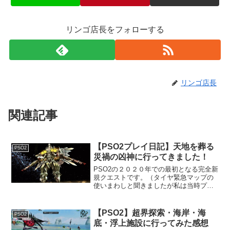
リンゴ店長をフォローする
リンゴ店長
関連記事
【PSO2プレイ日記】天地を葬る
PSO2
災禍の凶神に行ってきました！
PSO2の２０２０年での最初となる完全新
規クエストです。（タイヤ緊急マップの
使いまわしと聞きましたが私は当時プレ
イしていないので真偽は不明です）ただ
どこかで見たことあるような地形なのは
気にしない！参加クラスはFi／Hu!瘴気の
【PSO2】超界探索・海岸・海
PSO2
出るマップギミ...
底・浮上施設に行ってみた感想