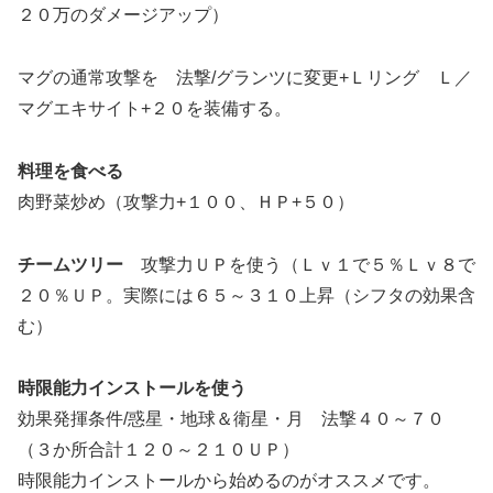
２０万のダメージアップ）
マグの通常攻撃を 法撃/グランツに変更+Ｌリング Ｌ／
マグエキサイト+２０を装備する。
料理を食べる
肉野菜炒め（攻撃力+１００、ＨＰ+５０）
チームツリー
攻撃力ＵＰを使う（Ｌｖ１で５％Ｌｖ８で
２０％ＵＰ。実際には６５～３１０上昇（シフタの効果含
む）
時限能力インストールを使う
効果発揮条件/惑星・地球＆衛星・月 法撃４０～７０
（３か所合計１２０～２１０ＵＰ）
時限能力インストールから始めるのがオススメです。