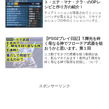
ト・エテ・マナ・クラ‥のOPレ
シピと作り方の紹介！
ティアミッションが実装されてミッショ
ンバッヂが貰えるようになり、リサイク
ルショップの中のミッションバッヂと交
換で特殊能力（アストラルS）、特殊能力
（エーテルF）、特殊能力（マナレヴリ
ー）が交換できるようになりました！こ
れによりユニットのS級...
【PSO2プレイ日記】T.輝光を砕
PSO2
く母なる神でフローテア武器を狙
おうかと思います。第１回
ニコ動でモタブの禁書を狙う動画があ
り、私もマネてみます！条件はT.輝光を
砕く母なる神で取得を目指し、ついでにS
ランク攻略を目指します。現在UH（ウル
トラハード）はファントム（Ph）のみで
達成しています。一体何回で入手できる
のでしょうか？日々...
スポンサーリンク