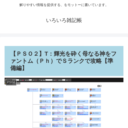
解りやすい情報を提供する、をモットーに書いています。
いろいろ雑記帳
【ＰＳＯ２】T：輝光を砕く母なる神をフ
ァントム（Ｐｈ）でＳランクで攻略【準
備編】
PSO2