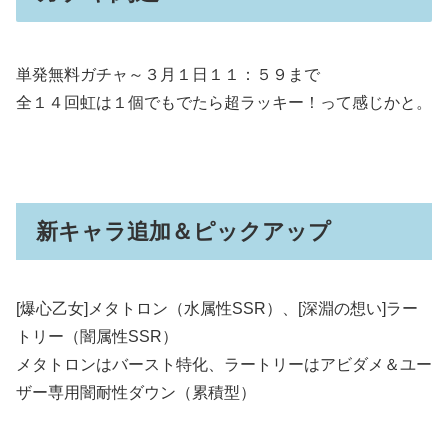
単発無料ガチャ～３月１日１１：５９まで
全１４回虹は１個でもでたら超ラッキー！って感じかと。
新キャラ追加＆ピックアップ
[爆心乙女]メタトロン（水属性SSR）、[深淵の想い]ラー
トリー（闇属性SSR）
メタトロンはバースト特化、ラートリーはアビダメ＆ユー
ザー専用闇耐性ダウン（累積型）