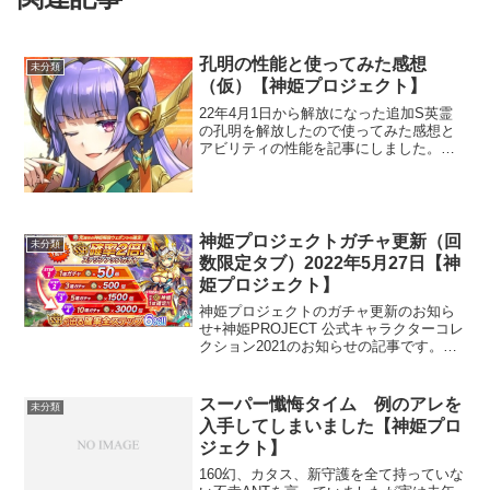
孔明の性能と使ってみた感想
未分類
（仮）【神姫プロジェクト】
22年4月1日から解放になった追加S英霊
の孔明を解放したので使ってみた感想と
アビリティの性能を記事にしました。使
って感じたこと（結論）孔明の能力を例
えるとペルセウス+ロムルスのように感じ
ます。バフもかかりますが地味です。他
の英霊はハデに強い...
神姫プロジェクトガチャ更新（回
未分類
数限定タブ）2022年5月27日【神
姫プロジェクト】
神姫プロジェクトのガチャ更新のお知ら
せ+神姫PROJECT 公式キャラクターコレ
クション2021のお知らせの記事です。更
新日2022年5月27日15時。前回のガチャ
はこちら神姫プロジェクトガチャ更新
（神姫コイン）【神姫プロジェクト】
スーパー懺悔タイム 例のアレを
未分類
SSR確...
入手してしまいました【神姫プロ
ジェクト】
160幻、カタス、新守護を全て持っていな