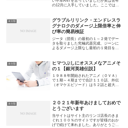
い不幸ANTを言っていましたが実は去年
の12月に入手していました。ここではカ
タスの実際に使ってみた感想を書いてい
きます。カタスは実際に強いのか？実際
に強いです。どうのように強いのか解説
グラブルリリンク・エンドレスラ
未分類
していきたいと思...
グナロクのダメージ上限倍率と伸
び率の簡易検証
ジータ（団長）の最初の１～２発でデー
タを取りました究極武器完成、ジーンに
よるダメージ上限なし最初の１発目を計
測モーション値は考慮していません検証
日 2026/07/19 Ver2.02結論ジータの装
備無し、成長済み、究極武器完成の状態
ヒマつぶしにオススメなアニメそ
未分類
でジー...
の１【銀河英雄伝説】
１９８８年開始されたアニメ（ＯＶＡ）
で１期～４期までで合計１１０話、外伝
（オマケエピソード）は５２話と超大作
な作品です。世界観未来の宇宙の話で２
大勢力（ゴールデンバウム朝銀河帝国と
自由惑星同盟）が長年戦争状態であり、
２０２１年新年あけましておめで
主に宇宙で戦闘を繰り返し...
未分類
とうございます
当サイトはサイト主のリンゴ店長のきま
ぐれ１００％のサイトですが皆様のおか
げで続けて来れました。ありがとうござ