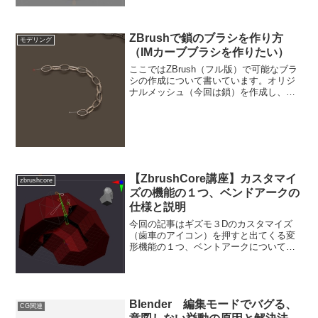
後まで見ていってください！ZbrushCore
の平...
ZBrushで鎖のブラシを作り方
モデリング
（IMカーブブラシを作りたい）
ここではZBrush（フル版）で可能なブラ
シの作成について書いています。オリジ
ナルメッシュ（今回は鎖）を作成し、カ
ーブブラシで連続したメッシュを生成す
ることが出来るようになります。調査日
時2022年10月24日ZBrushバージョン
2022...
【ZbrushCore講座】カスタマイ
zbrushcore
ズの機能の１つ、ベンドアークの
仕様と説明
今回の記事はギズモ３Dのカスタマイズ
（歯車のアイコン）を押すと出てくる変
形機能の１つ、ベントアークについて紹
介します。このページではWindows版
ZbrushCoreでの操作の説明になっていま
す。ベンドアークとは？ZbrushCoreの
英...
Blender 編集モードでバグる、
CG関連