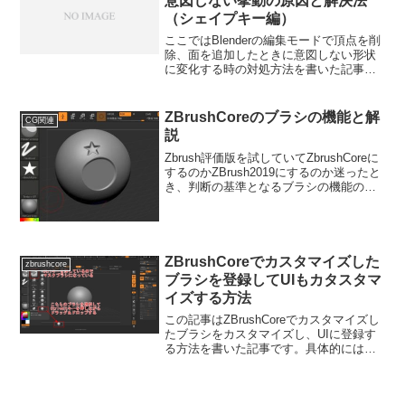
意図しない挙動の原因と解決法
（シェイプキー編）
ここではBlenderの編集モードで頂点を削
除、面を追加したときに意図しない形状
に変化する時の対処方法を書いた記事で
す。短くまとめてるので該当するかサラ
っと見て行ってください。結論結論１
シェイプキーを追加している原因シェイ
ZBrushCoreのブラシの機能と解
CG関連
プキーを追加した...
説
Zbrush評価版を試していてZbrushCoreに
するのかZBrush2019にするのか迷ったと
き、判断の基準となるブラシの機能の解
説記事です。ZBrush2019はおよそ３００
個のブラシがあり、ZBrushCoreは３０個
のブラシのみと...
ZBrushCoreでカスタマイズした
zbrushcore
ブラシを登録してUIもカタスタマ
イズする方法
この記事はZBrushCoreでカスタマイズし
たブラシをカスタマイズし、UIに登録す
る方法を書いた記事です。具体的には背
面マスクを毎回設定するのが手間なので
背面ブラシが最初から適応されたブラシ
を複製し、そのブラシをUIの下のブラシ