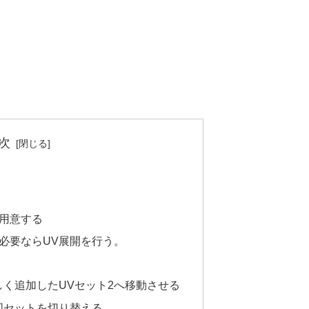
次
用意する
必要ならUV展開を行う。
しく追加したUVセット2へ移動させる
図セットを切り替える