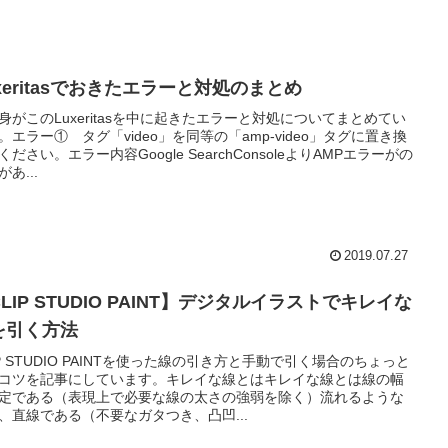
xeritasでおきたエラーと対処のまとめ
身がこのLuxeritasを中に起きたエラーと対処についてまとめてい
。エラー① タグ「video」を同等の「amp-video」タグに置き換
ください。エラー内容Google SearchConsoleよりAMPエラーがの
あ...
2019.07.27
LIP STUDIO PAINT】デジタルイラストでキレイな
を引く方法
IP STUDIO PAINTを使った線の引き方と手動で引く場合のちょっと
コツを記事にしています。キレイな線とはキレイな線とは線の幅
定である（表現上で必要な線の太さの強弱を除く）流れるような
、直線である（不要なガタつき、凸凹...