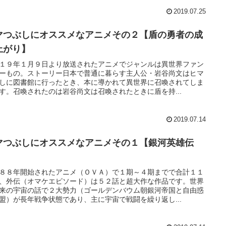
2019.07.25
マつぶしにオススメなアニメその２【盾の勇者の成
上がり】
１９年１月９日より放送されたアニメでジャンルは異世界ファン
ーもの。ストーリー日本で普通に暮らす主人公・岩谷尚文はヒマ
しに図書館に行ったとき、本に導かれて異世界に召喚されてしま
す。召喚されたのは岩谷尚文は召喚されたときに盾を持...
2019.07.14
マつぶしにオススメなアニメその１【銀河英雄伝
】
８８年開始されたアニメ（ＯＶＡ）で１期～４期までで合計１１
、外伝（オマケエピソード）は５２話と超大作な作品です。世界
来の宇宙の話で２大勢力（ゴールデンバウム朝銀河帝国と自由惑
盟）が長年戦争状態であり、主に宇宙で戦闘を繰り返し...