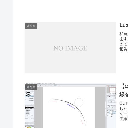
Lu
未分類
私自
ます
えて
報告が
【C
未分類
線
CL
した
が一
曲線