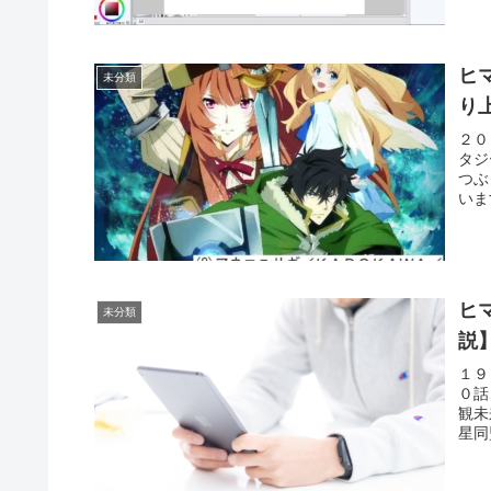
ヒ
未分類
り
２０
タジ
つぶ
いま
ヒ
未分類
説
１９
０話
観未
星同