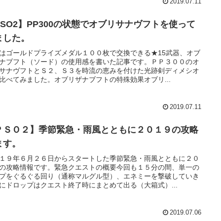
2019.07.11
PSO2】PP300の状態でオブリサナヴフトを使って
ました。
はゴールドプライズメダル１００枚で交換できる★15武器、オブ
ナブフト（ソード）の使用感を書いた記事です。ＰＰ３００のオ
サナヴフトとＳ２、Ｓ３を時流の恵みを付けた光跡剣ディメシオ
比べてみました。オブリザナブフトの特殊効果オブリ...
2019.07.11
ＰＳＯ２】季節緊急・雨風とともに２０１９の攻略
ます。
１９年６月２６日からスタートした季節緊急・雨風とともに２０
の攻略情報です。緊急クエストの概要今回も１５分の間、単一の
プをぐるぐる回り（通称マルグル型）、エネミーを撃破していき
にドロップはクエスト終了時にまとめて出る（大箱式）...
2019.07.06