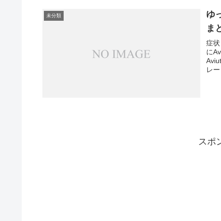
ゆ
未分類
ま
症状
にA
Av
レー
スポ