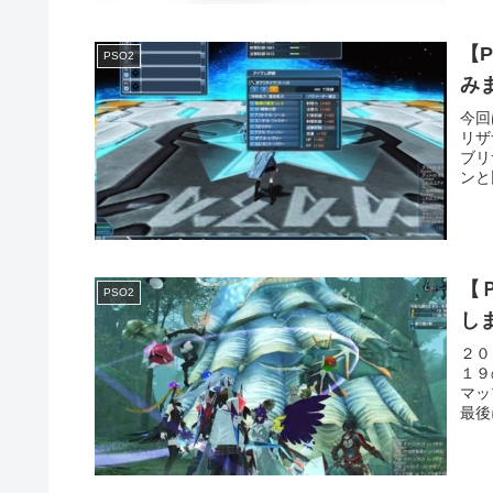
【
PSO2
み
今回
リザ
ブリ
ンと
【
PSO2
し
２０
１９
マッ
最後