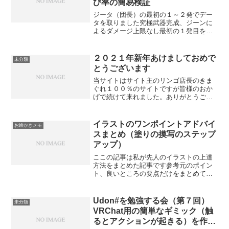
び率の簡易検証
ジータ（団長）の最初の１～２発でデー
タを取りました究極武器完成、ジーンに
よるダメージ上限なし最初の１発目を計
測モーション値は考慮していません検証
日 2026/07/19 Ver2.02結論ジータの装
備無し、成長済み、究極武器完成の状態
２０２１年新年あけましておめで
未分類
でジー...
とうございます
当サイトはサイト主のリンゴ店長のきま
ぐれ１００％のサイトですが皆様のおか
げで続けて来れました。ありがとうござ
います！！どうぞこれからもよろしくお
願いし致します。
イラストのワンポイントアドバイ
お絵かきメモ
スまとめ（塗りの摸写のステップ
アップ）
ここの記事は私が先人のイラストの上達
方法をまとめた記事です参考元のポイン
ト、良いところの要点だけをまとめてい
ます参考動画元実践的に絵で説明してく
れるので解りやすいです厚塗りをやって
いるけど上手くいかない人などに最適な
Udon#を勉強する会（第７回）
未分類
動画でしょう普通の本はシ...
VRChat用の簡単なギミック（触
るとアクションが起きる）を作り