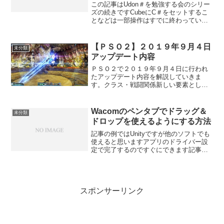
たい
この記事はUdon＃を勉強する会のシリー
ズの続きですCubeにC＃をセットするこ
となどは一部操作はすでに終わっている
状態ですのでご注意ください 参考動画準
備ギミック（本題）やること準備本題注
意事項Startから始まる所にプログラムを
【ＰＳＯ２】２０１９年９月４日
未分類
書かない...
アップデート内容
ＰＳＯ２で２０１９年９月４日に行われ
たアップデート内容を解説していきま
す。クラス・戦闘関係新しい要素として
解式フォトンアーツが１個実装されまし
た。現状はメインクラスがハンターの時
のみ使用可能です。使うためにはクライ
Wacomのペンタブでドラッグ＆
未分類
アントオーダーをクリアする...
ドロップを使えるようにする方法
記事の例ではUnityですが他のソフトでも
使えると思いますアプリのドライバー設
定で完了するのですぐにできます記事作
成23/11/03状態Unity Editerでペンタブ
を使おうとするとドッラグ＆ドロップが
出来ないので作業ができません解決策...
スポンサーリンク