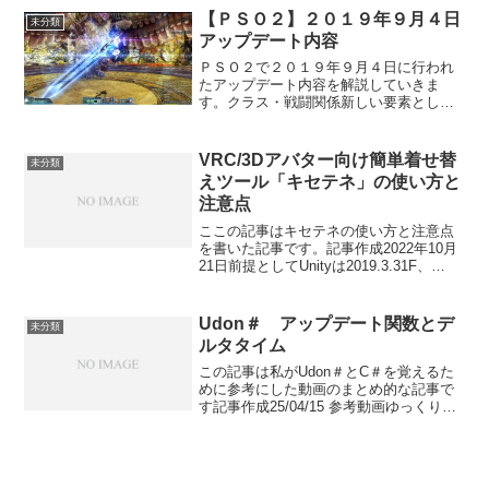
出来ないので作業ができません解決策...
【ＰＳＯ２】２０１９年９月４日
未分類
アップデート内容
ＰＳＯ２で２０１９年９月４日に行われ
たアップデート内容を解説していきま
す。クラス・戦闘関係新しい要素として
解式フォトンアーツが１個実装されまし
た。現状はメインクラスがハンターの時
のみ使用可能です。使うためにはクライ
VRC/3Dアバター向け簡単着せ替
未分類
アントオーダーをクリアする...
えツール「キセテネ」の使い方と
注意点
ここの記事はキセテネの使い方と注意点
を書いた記事です。記事作成2022年10月
21日前提としてUnityは2019.3.31F、
VRChatSDKは3がインストール済みにな
ります。Unityの基本操作の説明はありま
せんのでご注意ください。キ...
Udon＃ アップデート関数とデ
未分類
ルタタイム
この記事は私がUdon＃とC＃を覚えるた
めに参考にした動画のまとめ的な記事で
す記事作成25/04/15 参考動画ゆっくりと
丁寧に教えてくれる良い動画ですぜひ見
て行ってくださいUpdate関数と
deltaTimeupdate関数とはプログラム...