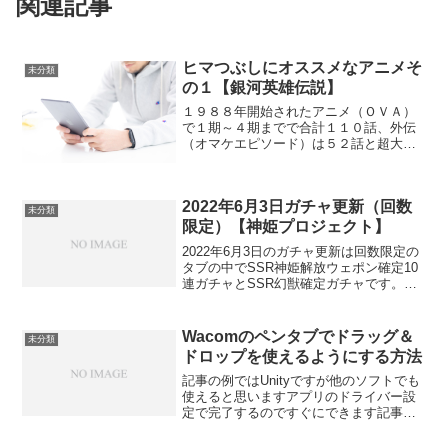
関連記事
ヒマつぶしにオススメなアニメそ
未分類
の１【銀河英雄伝説】
１９８８年開始されたアニメ（ＯＶＡ）
で１期～４期までで合計１１０話、外伝
（オマケエピソード）は５２話と超大作
な作品です。世界観未来の宇宙の話で２
大勢力（ゴールデンバウム朝銀河帝国と
自由惑星同盟）が長年戦争状態であり、
2022年6月3日ガチャ更新（回数
主に宇宙で戦闘を繰り返し...
未分類
限定）【神姫プロジェクト】
2022年6月3日のガチャ更新は回数限定の
タブの中でSSR神姫解放ウェポン確定10
連ガチャとSSR幻獣確定ガチャです。販
売期間は6月3日～10日の14：59までで、
回数は1回ずつのみです。価格は共通で
3000コインです。その他あとDMM側の...
Wacomのペンタブでドラッグ＆
未分類
ドロップを使えるようにする方法
記事の例ではUnityですが他のソフトでも
使えると思いますアプリのドライバー設
定で完了するのですぐにできます記事作
成23/11/03状態Unity Editerでペンタブ
を使おうとするとドッラグ＆ドロップが