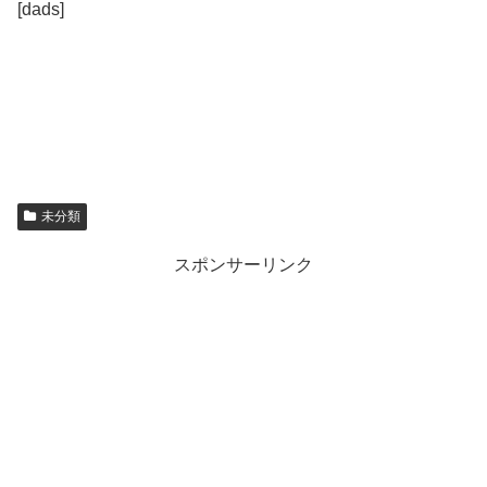
[dads]
未分類
スポンサーリンク