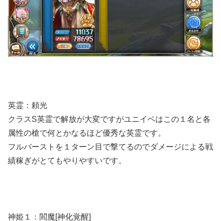
英霊：頼光
クラスS英霊で解放が大変ですがユニイベはこの１名と各
属性の槍で何とかなるほど優秀な英霊です。
フルバーストを１ターン目で撃てるのでダメージによる戦
績稼ぎがとてもやりやすいです。
神姫１：閻魔[神化覚醒]