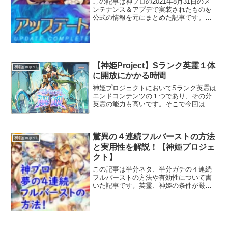
この記事は神プロの2021年8月31日のメ
ンテナンス＆アプデで実装されたものを
公式の情報を元にまとめた記事です。ざ
っくりとまとめていますので見て行って
ください！イベント開始レイドイベント
「新旧決戦！復活の大首領！」の開催敵
の属性は水。おっさ...
【神姫Project】Sランク英霊１体
神姫project
に開放にかかる時間
神姫プロジェクトにおいてSランク英霊は
エンドコンテンツの１つであり、その分
英霊の能力も高いです。そこで今回はそ
のSランク英霊開放にかかる時間と方法を
記事にしました。どの位時間がかかる
か？ざっと６０×６で３６０時間ぐらいで
驚異の４連続フルバーストの方法
す。ガッツリやると２...
神姫project
と実用性を解説！【神姫プロジェ
クト】
この記事は半分ネタ、半分ガチの４連続
フルバーストの方法や有効性について書
いた記事です。英霊、神姫の条件が厳し
いので中～上級者向けとなっていますの
でご注意ください。ではさっそく始めま
す！！４連続フルバーストの条件の一例
英霊・頼光＆専用槍必須、...