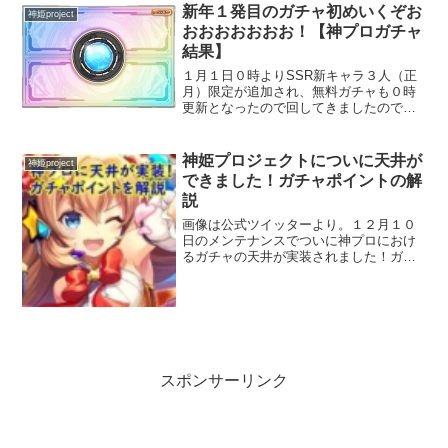
新年１発目のガチャ初めいくぞお
神姫project
おおおおおおお！【神プロガチャ
結果】
１月１日０時よりSSR新キャラ３人（正
月）限定が追加され、無料ガチャも０時
更新となったので回してきましたので結
果を貼っていきます！無料ガチャ１０
連！これには小池都知事も大満足な実
家。いやいやいや、新年ですよ？ガチャ
神姫プロジェクトについに天井が
神姫project
初めですよ？このまま終われ...
できました！ガチャポイントの解
説
画像は公式ツイッターより。１２月１０
日のメンテナンスでついに神プロにおけ
るガチャの天井が実装されました！ガチ
ャポイントを貯めて装備と交換→初入手
なら神姫も入手！という流れです。ガチ
ャの天井Q&A天井って何？ガチャを一定
数回すことにより確実に...
スポンサーリンク