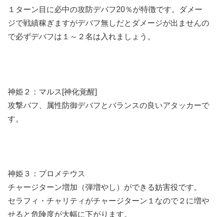
１ターン目に必中の攻防デバフ20％が特徴です。ダメー
ジで戦績稼ぎますがデバフ無しだとダメージが出ませんの
で必ずデバフは１～２名は入れましょう。
神姫２：マルス[神化覚醒]
攻撃バフ、属性防御デバフとバランスの良いアタッカーで
す。
神姫３：プロメテウス
チャージターン増加（弾増やし）ができる妨害役です。
セラフィ・チャリティがチャージターン１なので２に増や
せると危険度が大幅に下がります。