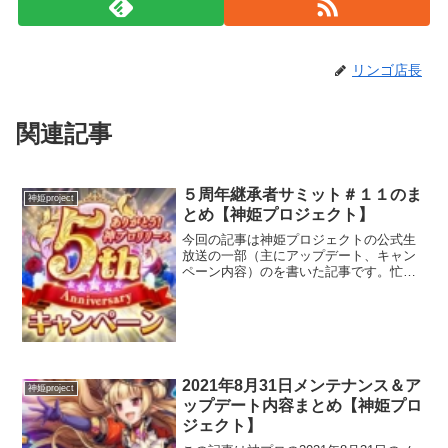
リンゴ店長
関連記事
５周年継承者サミット＃１１のま
神姫project
とめ【神姫プロジェクト】
今回の記事は神姫プロジェクトの公式生
放送の一部（主にアップデート、キャン
ペーン内容）のを書いた記事です。忙し
い人向けに要点をまとめていますのでサ
ラっと見て行ってください。数字は動画
での時間になるので詳細を知りたい方は
どうぞ！以下リンクです。...
2021年8月31日メンテナンス＆ア
神姫project
ップデート内容まとめ【神姫プロ
ジェクト】