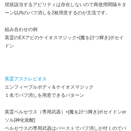
現状該当するアビリティは存在しないので再使用間隔６タ
ーン以内のバフ消しを2枚用意するのが主流です。
組み合わせの例
英霊のEXアビのケイオスマジック+[魔を討つ輝き]ポセイ
ドン
英霊アスクレピオス
エンフィーブルボディ＆ケイオスマジック
１名でバフ消しを用意できるパターン
英霊ペルセウス（専用武器）+[魔を討つ輝き]ポセイドンor
ソル[神化覚醒]
ペルセウスの専用武器はバーストでバフ消しが付くのでバ