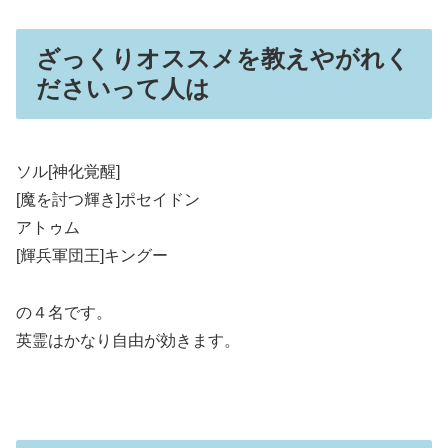
ざっくりオススメを教えやがれく
ださいって人は
ソル[神化覚醒]
[魔を討つ輝き]ポセイドン
アトゥム
[輝兵軍団王]キングー
の４名です。
英霊はかなり自由が効きます。