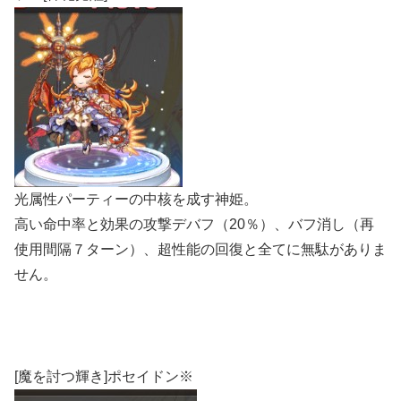
光属性パーティーの中核を成す神姫。
高い命中率と効果の攻撃デバフ（20％）、バフ消し（再
使用間隔７ターン）、超性能の回復と全てに無駄がありま
せん。
[魔を討つ輝き]ポセイドン※