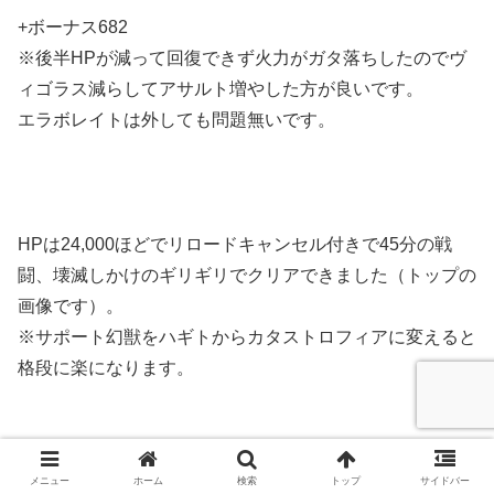
+ボーナス682
※後半HPが減って回復できず火力がガタ落ちしたのでヴ
ィゴラス減らしてアサルト増やした方が良いです。
エラボレイトは外しても問題無いです。
HPは24,000ほどでリロードキャンセル付きで45分の戦
闘、壊滅しかけのギリギリでクリアできました（トップの
画像です）。
※サポート幻獣をハギトからカタストロフィアに変えると
格段に楽になります。
メニュー
ホーム
検索
トップ
サイドバー
幻獣