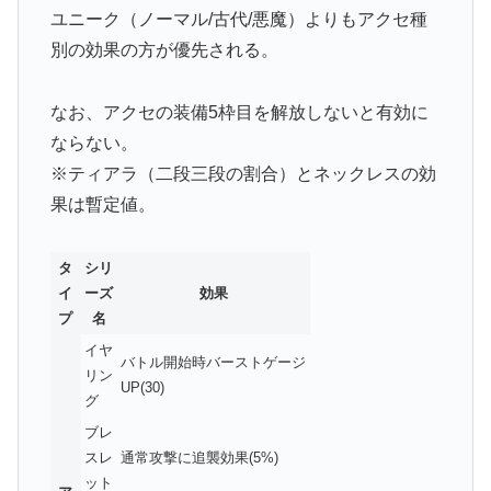
ユニーク（ノーマル/古代/悪魔）よりもアクセ種
別の効果の方が優先される。
なお、アクセの装備5枠目を解放しないと有効に
ならない。
※ティアラ（二段三段の割合）とネックレスの効
果は暫定値。
タ
シリ
イ
ーズ
効果
プ
名
イヤ
バトル開始時バーストゲージ
リン
UP(30)
グ
ブレ
スレ
通常攻撃に追襲効果(5%)
ット