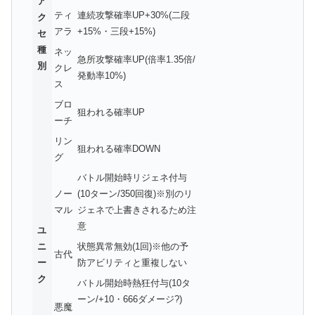
ア
ティ
連続攻撃確率UP+30%(二段
ク
アラ
+15%・三段+15%)
セ
種
ネッ
急所攻撃確率UP(倍率1.35倍/
別
クレ
発動率10%)
ス
ブロ
狙われる確率UP
ーチ
リン
狙われる確率DOWN
グ
バトル開始時リジェネ付与
ノー
(10ターン/350回復)※別のリ
マル
ジェネで上書きされるため注
意
ユ
ニ
状態異常無効(1回)※他の予
古代
ー
防アビリティと重複しない
ク
バトル開始時熱狂付与(10タ
ーン/+10・666ダメージ?)
悪魔