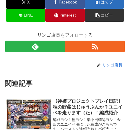
X
Facebook
はてブ
LINE
Pinterest
コピー
リンゴ店長をフォローする
リンゴ店長
関連記事
【神姫プロジェクトプレイ日記】
神姫project
種の貯蔵はじゅうぶんか？ユニイ
ベを走ります（た）！編成紹介＆
稼いだ戦績紹介
編成ヨシ！種ヨシ！集中日確認ヨシ！今
回のユニイベ用にした編成がこちらで
す。バースト２連頼光おじパ頼光による