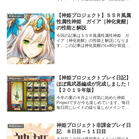
フルバ１回、神姫によるゲージ+によるフ
ルバ１回撃てる編成です。武器編成もバ
ースト特化でアサルトなどは十字架あり
【神姫プロジェクト】ＳＳＲ風属
神姫project
で調整しています。デバフ...
性属性神姫 ガイア［神化覚醒］
の性能と解説
今回の記事はＳＳＲ風属性属性神姫 ガ
イア［神化覚醒］の性能と解説になりま
す。この記事は神化覚醒のLv80が前提に
なっていますので注意して下さい。実際
に運用しての感想を元に記事にしていま
す。よかったら最後まで見ていってくだ
さい。基本ステータス...
【神姫プロジェクトプレイ日記】
神姫project
ほぼ風武器編成が完成しました！
【２０１９年版】
今年の夏の８月より何気に始めた神姫
Projectですが今も楽しめています。毎日
毎日同じレイドの繰り返しがメインです
が徐々に強くなる嬉しさがありますね。
ただ天宝武器はちょっとマゾすぎます！
😫そんなこんなで様々なイベントをこな
神姫プロジェクト非課金プレイ日
神姫project
した結果、風武器編...
記 ８日目～１１日目
８日目この日は塔探索をメインに回りま