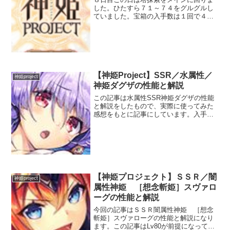
した。ひたすら７１～７４をグルグルし
ていました。宝箱の入手数は１回で４０
近く手に入ります。長かった‥でも塔探
索は好きです。個人的にはジェム（エピ
ッククエスト開放で１０，０００、幻獣
の完凸で２０，０００かか...
【神姫Project】SSR／水属性／
神姫project
神姫ダグザの性能と解説
この記事は水属性SSR神姫ダグザの性能
と解説をしたもので、実際に使ってみた
感想をもとに記事にしています。入手し
たばかりの初心者の人などの参考になれ
ば幸いです。ステータスとアビリティ性
能はLv80の前提です。前回の記事はこち
らです。【神姫Pr...
【神姫プロジェクト】ＳＳＲ／闇
神姫project
属性神姫 ［想念斬姫］スヴァロ
ーグの性能と解説
今回の記事はＳＳＲ闇属性神姫 ［想念
斬姫］スヴァローグの性能と解説になり
ます。この記事はLv80が前提になってい