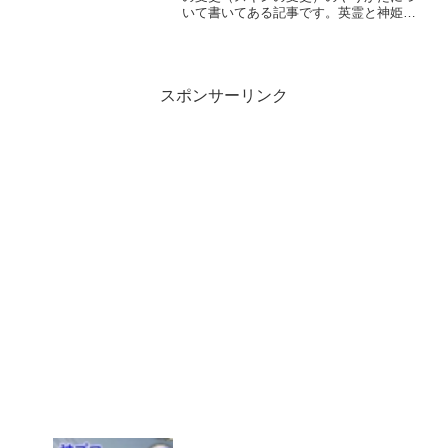
いて書いてある記事です。英霊と神姫で
やり方、条件がちょっと違うので注意し
て下さい。 英霊の見た目の変更神プロで
見た目の変更（スキンの変更）ですが英
霊の場合は能力の継承と...
スポンサーリンク