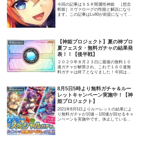
今回の記事はＳＳＲ闇属性神姫 ［想念
斬姫］スヴァローグの性能と解説になり
ます。この記事はLv80が前提になってい
ますので注意して下さい。実際に運用し
ての感想を元に記事にしています。前回
のはこちらです。【神姫プロジェクト】
SSR／雷属性／神姫...
【神姫プロジェクト】夏の神プロ
神姫project
夏フェスタ・無料ガチャの結果発
表！！【後半戦】
２０２０年８月２３日に最後の無料１０
連ガチャが解禁され、これで１６０連無
料ガチャは終了となりました！今回は８
１～１６０連の結果発表になります！無
料ガチャの引きに定評のある私ですから
期待して見ていってください！！９日
8月5日5時より無料ガチャ＆ルー
神姫project
目！でない！ＳＳＲが出ない...
レットキャンペーン実施中！【神
姫プロジェクト】
2021年8月5日よりルーレットの結果によ
り無料ガチャが10連～100連が回せるキャ
ンペーンを実施中です。休止している人
もとりあえずログインしてルーレット回
してみてはいかがでしょうか？無料ガチ
ャの期間8月5日 5:00 ～ 8月17日 4:...