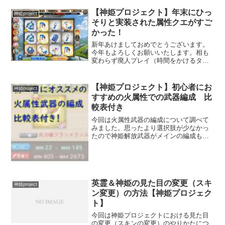
【神姫プロジェクト】年末にひっ
神姫project
そりと実装された属性クエがすご
かった！
新年あけましておめでとうございます。
今年もよろしくお願いいたします。相も
変わらず廃人プレイ（時間をかけるタイ
プ）をしている私です。去年の年末に属
性クエストのUltimate+、Ragnarokが実装
されたのはご存じでしょうか？さっそく
【神姫プロジェクト】初心者にお
神姫project
行って...
すすめの火属性での武器編成 比
較表付き
今回は火属性武器の編成について調べて
みました。思ったより選択肢が少なかっ
たので神姫解放武器がメインの編成も記
事にしています。このページでは初心者
にオススメの火属性武器の編成性能比較
表作り方などを記事にしていますので最
後まで見ていってください...
英霊＆神姫の見た目の変更（スキ
神姫project
ン変更）の方法【神姫プロジェク
ト】
今回は神姫プロジェクトにおける見た目
の変更（スキンの変更）のやりかたにつ