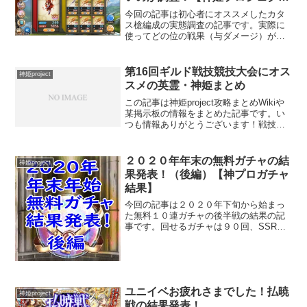
ト】
今回の記事は初心者にオススメしたカタ
ス槍編成の実態調査の記事です。実際に
使ってどの位の戦果（与ダメージ）が出
るのかを調査しました。短めの記事です
ので見て行ってください！カタス槍につ
いてはこちらをどうぞ！【神姫プロジェ
第16回ギルド戦技競技大会にオス
神姫project
クト】ＳＳＲのカタス武器...
スメの英霊・神姫まとめ
この記事は神姫project攻略まとめWikiや
某掲示板の情報をまとめた記事です。い
つも情報ありがとうございます！戦技競
技大会は個人でベストの組み合わせが違
うので各自で情報の取捨選択をお願いし
ます。状態異常の数がキーとなりますの
２０２０年年末の無料ガチャの結
神姫project
で付与数が多...
果発表！（後編）【神プロガチャ
結果】
今回の記事は２０２０年下旬から始まっ
た無料１０連ガチャの後半戦の結果の記
事です。回せるガチャは９０回、SSRは
３％ですので２．７個（３個）以上でた
ら良い感じと言えますね。前半戦の記事
はこちらになります２０２０年年末の無
料ガチャの結果発表！（...
ユニイベお疲れさまでした！払暁
神姫project
戦の結果発表！