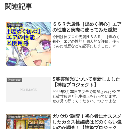
関連記事
ＳＳＲ光属性［煌めく初心］エア
神姫project
の性能と実際に使ってみた感想
今回は神プロの光属性ＳＳＲ、［煌めく
初心］エアの性能と個人的な評価、使っ
てみた感想などを記事にしました。※こ
の記事はＬｖ８０の状態での紹介になり
ます。基本ステータスHPは１５００とか
なり高めのラインです。一方、攻撃力は
８９００と全体を通して...
S英霊頼光について更新しました
神姫project
【神姫プロジェクト】
2022年3月30日アプデで追加されたEXア
ビ破竹猛進と記事修正を行っています。
ぜひ見て行ってください。つよつよな性
能でした！クラスＳ英霊頼光の性能と使
ってみた感想2022年3月アプデ後【神姫プ
ロジェクト】
ガバガバ調査！初心者にオススメ
神姫project
したカタス槍編成はどのくらい強
いのか調査！【神姫プロジェク