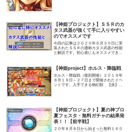
に使った感想と集めた情報をもとに記事
にしています。※この記事は神化覚醒後
の性能を記事にしています...
【神姫プロジェクト】ＳＳＲのカ
神姫project
タス武器が強くて手に入りやすい
のでオススメです
今回の記事は２０２０年６月３０日に実
装されたＳＳＲの通称カタス武器の性能
と解説です。初心者にもオススメできる
武器ですのでぜひ最後まで見ていってく
ださい！概要＆入手方法入手は ショッ
プ ＞ レイドメダル交換 でレイドメ
【神姫project】ホルス・降臨戦
神姫project
ダル交換で１５０枚と武器...
ホルス・降臨戦（復刻開催）２０１９年
８月１９日～２７日まで開催されたイベ
ントです。入手できる物幻獣 【炎】ホ
ルス ステータスのHPは低め、攻撃力は
高めといった所でしょうか。召喚効果の
味方ランダムにリフレクトはちょっと使
いにくそうです。武器S...
【神姫プロジェクト】夏の神プロ
神姫project
夏フェスタ・無料ガチャの結果発
表！！【前半戦】
２０年８月８日から始まった無料１６０