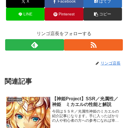
X
Facebook
はてブ
LINE
Pinterest
コピー
リンゴ店長をフォローする
リンゴ店長
関連記事
【神姫Project】SSR／光属性／
神姫project
神姫 ミカエルの性能と解説
今回はＳＳＲ／光属性神姫のミカエルの
紹介記事になります。手に入ったばかり
の人や初心者の方への参考になれば幸い
です。Ｌｖ８０の覚醒状態を前提に実際