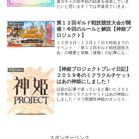
連ガチャの前半戦の結果を発表していき
たいと思います！では早速見ていきまし
ょう！！１日目！‥初手、継承者、実
家。まあ‥過去３回とも最初の数日はＳ
ＳＲ出てませんし‥ね。 ２日目！金２個
第１２回ギルド戦技競技大会が開
神姫project
と増えましたけど、ハズレ...
催！今回のルールと解説【神姫プ
ロジェクト】
１２月３日～１２月１７日５時前までの
イベント・「第１２回ギルド戦技競技大
会」の概要と攻略（速報）の記事になり
ます。今回の競技会から報酬の調整がさ
れています。今回のルール【測定くん】
チャージターン３レイジングゲージあり
【神姫プロジェクトプレイ日記】
神姫project
ターンの終了時に自己バフ...
２０１９冬のミクラクルチケット
はあの神姫にしました！
以前の記事で迷っていると書いた２０１
９年冬のミラクルチケットはあの神姫に
しました！そう闇属性神姫のオシリスで
す。交換理由は私の闇属性パーティーが
守護光天ハギトに全く歯が立たなかった
からです。交換後はそこそこ戦えるよう
になりました。※あくまで...
スポンサーリンク