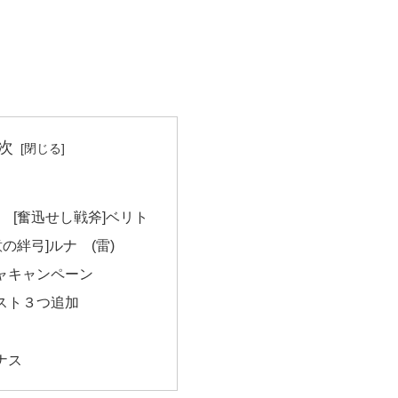
次
性 [奮迅せし戦斧]ベリト
意の絆弓]ルナ (雷)
ャキャンペーン
スト３つ追加
ナス