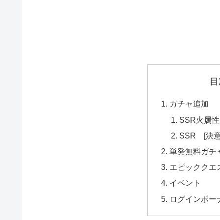
目
ガチャ追加
SSR火属
SSR [決
単発無料ガチ
エピッククエ
イベント
ログインボー