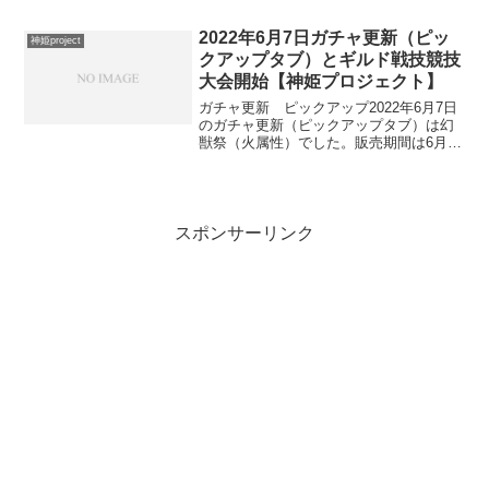
にしました※30連チケは10連×3枚ですが
この記事で回したのはプレミアムチケッ
2022年6月7日ガチャ更新（ピッ
トなど34枚で...
神姫project
クアップタブ）とギルド戦技競技
大会開始【神姫プロジェクト】
ガチャ更新 ピックアップ2022年6月7日
のガチャ更新（ピックアップタブ）は幻
獣祭（火属性）でした。販売期間は6月7
日 15:00 ～ 6月14日 11:59です。ピック
アップタブ倍率は3つ合わせて30倍と変わ
らず。・ファレグ・炎天獄カタス...
スポンサーリンク