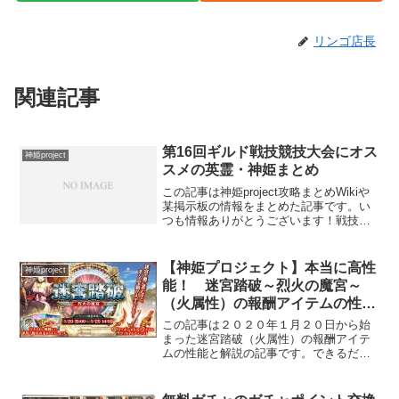
リンゴ店長
関連記事
第16回ギルド戦技競技大会にオス
神姫project
スメの英霊・神姫まとめ
この記事は神姫project攻略まとめWikiや
某掲示板の情報をまとめた記事です。い
つも情報ありがとうございます！戦技競
技大会は個人でベストの組み合わせが違
うので各自で情報の取捨選択をお願いし
ます。状態異常の数がキーとなりますの
【神姫プロジェクト】本当に高性
神姫project
で付与数が多...
能！ 迷宮踏破～烈火の魔宮～
（火属性）の報酬アイテムの性能
と解説
この記事は２０２０年１月２０日から始
まった迷宮踏破（火属性）の報酬アイテ
ムの性能と解説の記事です。できるだけ
初心者向けに記事にしています。この迷
宮踏破イベントはハーフエリクサーと時
間があれば戦力が育ってなくても報酬ア