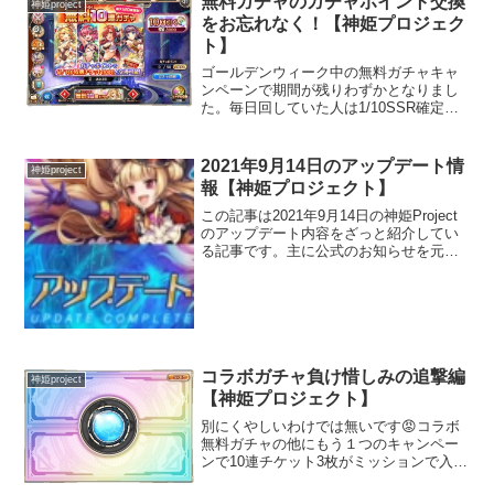
無料ガチャのガチャポイント交換
神姫project
イテムを全回収することも...
をお忘れなく！【神姫プロジェク
ト】
ゴールデンウィーク中の無料ガチャキャ
ンペーンで期間が残りわずかとなりまし
た。毎日回していた人は1/10SSR確定ガ
チャが2枚交換できるタイミングですので
お忘れなく！交換方法トップページ
＞ ガチャ ＞ ピックアップのタブ
2021年9月14日のアップデート情
神姫project
＞ GWスペシャル...
報【神姫プロジェクト】
この記事は2021年9月14日の神姫Project
のアップデート内容をざっと紹介してい
る記事です。主に公式のお知らせを元に
書いています。イベント「キャスパリー
グ降臨戦」の復刻開催猫爪剣リンクスラ
ッシャーに最終限界突破Ⅰを追加闇属性
の斧でエク...
コラボガチャ負け惜しみの追撃編
神姫project
【神姫プロジェクト】
別にくやしいわけでは無いです😡コラボ
無料ガチャの他にもう１つのキャンペー
ンで10連チケット3枚がミッションで入手
可能です。その分のガチャの結果も記事