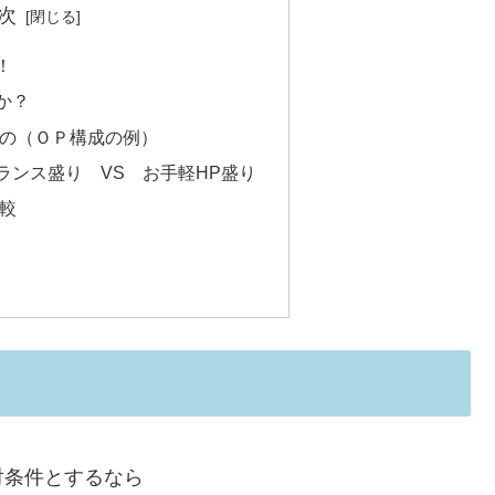
次
！
か？
の（ＯＰ構成の例）
ランス盛り VS お手軽HP盛り
較
対条件とするなら