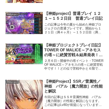
の性能を記事にしています...
【神姫project】普通プレイ １２
神姫project
１～１５２日目 普通プレイ日記
この記事は今年の夏から始めた神姫プロ
ジェクロの普通プレイです。開始から１
２１日（満４ヶ月）～１５２日目（満５
ヶ月）のプレイ日記で２０１９年１２月
１日～１２月３１日までになります。前
回の記事はこちらです。【神姫project】
【神姫プロジェクトプレイ日記】
神姫project
普通プレイ １０...
TOWER OF MALICE～アネモス
の塔～に絶賛苦戦＆結果発表！！
＆現状の火パーティー報告！
２月６日～開催中の塔イベント・TOWER
OF MALICE～アネモスの塔～に絶賛苦戦
中です！！どの位で苦戦中かと６階でタ
ーンボーナスを落とすほどです！火属性
神姫でバフ、デバフ無しで通常攻撃３万
ダメージ台では仕方ないね！ちなみに現
【神姫Project】SSR／雷属性／
神姫project
状はこんな...
神姫 バアル［魔力開放］の性能
と解説
今回の記事はＳＳＲ雷属性神姫 バアル
［魔力開放］の性能と解説になります。
この記事はLv80が前提になっていますの
で注意して下さい。実際に運用しての感