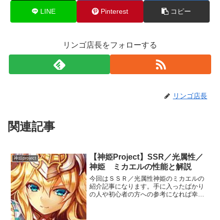
LINE
Pinterest
コピー
リンゴ店長をフォローする
リンゴ店長
関連記事
【神姫Project】SSR／光属性／
神姫project
神姫 ミカエルの性能と解説
今回はＳＳＲ／光属性神姫のミカエルの
紹介記事になります。手に入ったばかり
の人や初心者の方への参考になれば幸い
です。Ｌｖ８０の覚醒状態を前提に実際
に使った感想と集めた情報をもとに記事
にしています。※この記事は神化覚醒後