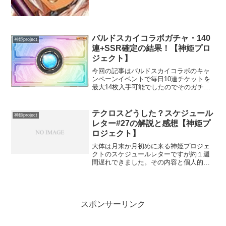
想を元に記事にしています。前回の記事
はこちらです。【神姫Project】SSR／光
属性／神姫...
バルドスカイコラボガチャ・140
神姫project
連+SSR確定の結果！【神姫プロ
ジェクト】
今回の記事はバルドスカイコラボのキャ
ンペーンイベントで毎日10連チケットを
最大14枚入手可能でしたのでそのガチャ
結果の記事です。神プロプレイ3年目に入
った私に〇属性カタストロフィアは来て
くれるのでしょうか？初日10連～40連
テクロスどうした？スケジュール
神姫project
+確定初手虹扉か...
レター#27の解説と感想【神姫プ
ロジェクト】
大体は月末か月初めに来る神姫プロジェ
クトのスケジュールレターですが約１週
間遅れできました。その内容と個人的分
析の記事です。読んでいない人用に解説
すると1. ユニオンイベントの開催日程
2. ギルド戦技競技会の開催日程、スケジ
ュールレターには...
スポンサーリンク