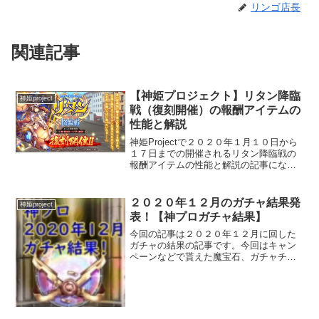
リンゴ店長
関連記事
【神姫プロジェクト】リタン降臨
神姫project
戦（復刻開催）の報酬アイテムの
性能と解説
神姫Projectで２０２０年１月１０日から
１７日までの開催されるリタン降臨戦の
報酬アイテムの性能と解説の記事になり
ます。できるだけ初心者向けに記事にし
ていますので最後まで見ていってくださ
い。報酬アイテム幻獣SSR／リタン／雷
２０２０年１２月のガチャ結果発
神姫project
属性幻獣のステ...
表！【神プロガチャ結果】
今回の記事は２０２０年１２月に回した
ガチャの結果の記事です。今回はキャン
ペーンなどで貰えた魔宝石、ガチャチケ
ットが多く、過去最多の回数になってい
ます。それでは年末神プロフェスタ（無
料１０連ガチャ）を除く１６６回の結果
をどうぞ！１２月３日プレ...