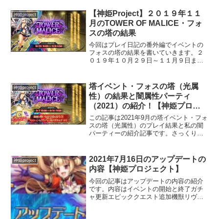
【神姫Project】２０１９年１１
神姫project
月のTOWER OF MALICE・フォ
スの塔の結果
今回はプレイ日記の番外編でイベントの
フォスの塔の結果を書いていきます。２
０１９年１０月２９日～１１月９日まで
開催されていたイベントになります。プ
レイ日記の時系列としては８９日目～１
００日目ぐらいの期間にあたります。塔
塔イベント・フォスの塔（光属
神姫project
イベントとは？神姫Pro...
性）の結果と闇属性パーティ
（2021）の紹介！【神姫プロジ
ェクト】
この記事は2021年9月の塔イベント・フォ
スの塔（光属性）のプレイ結果と私の闇
パーティーの紹介記事です。さっくり読
んで行ってください！塔イベ開始！後回
しにすると絶対メンドくさいのでサクっ
とやります！準備ヨシ！！あああ！英霊
2021年7月16日のアップデートの
神姫project
の武器の確認を忘れ...
内容【神姫プロジェクト】
今回の記事はアップデートの内容の紹介
です。内容はイベントの開始と終了ガチ
ャ更新エピッククエスト追加機獣リヴァ
イアサン（水属性レイド）の追加キャラ
クターの能力調整となります。イベント