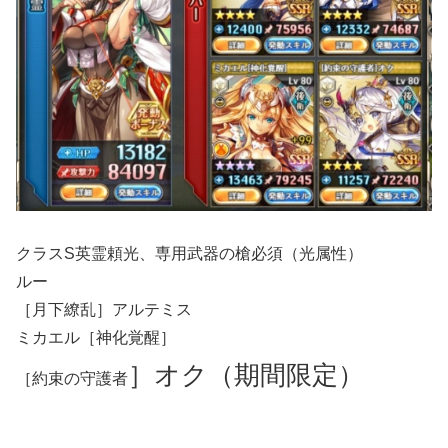
クラスS英霊頼光、専用武器の槍必須（光属性）
ルー
［月下繚乱］アルテミス
ミカエル［神化覚醒］
］
オク（期間限定）
［約束の守護者