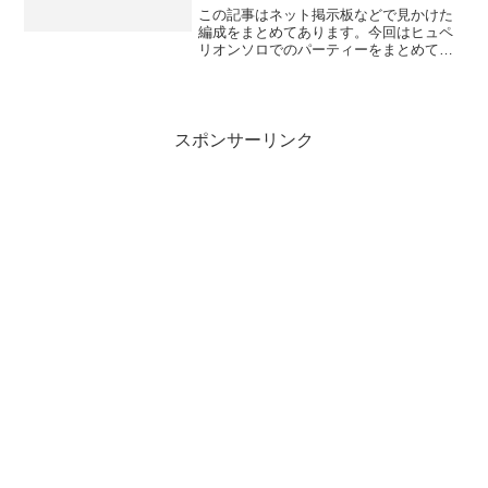
この記事はネット掲示板などで見かけた
編成をまとめてあります。今回はヒュペ
リオンソロでのパーティーをまとめてい
ます。教えてくれた方に感謝します！大
いに参考にさせていただきます。引用符↓
コレは投稿してくれた方のコメントにな
ります。火属性神姫解放...
スポンサーリンク