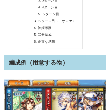
3ターン目
4ターン目
５ターン目
６ターン目～（オマケ）
神姫考察
武器編成
正直な感想
編成例（用意する物）