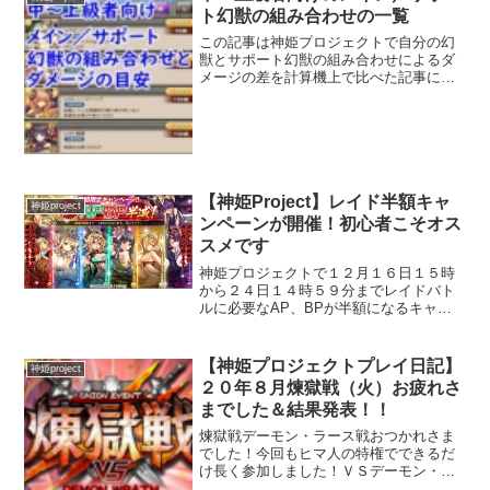
ト幻獣の組み合わせの一覧
この記事は神姫プロジェクトで自分の幻
獣とサポート幻獣の組み合わせによるダ
メージの差を計算機上で比べた記事にな
ります。計算機を使用したのは外部サイ
ト「神プロ計算（改）」様です。使いや
すい計算式ですのでオススメできます！
前提条件装備などの条件...
【神姫Project】レイド半額キャ
神姫project
ンペーンが開催！初心者こそオス
スメです
神姫プロジェクトで１２月１６日１５時
から２４日１４時５９分までレイドバト
ルに必要なAP、BPが半額になるキャン
ペーンが開催されています！（自発に必
要なアイテムはそのままですのでご注意
を）ってなわけでさっそく救援＆自発を
【神姫プロジェクトプレイ日記】
神姫project
やってみました！半額キ...
２０年８月煉獄戦（火）お疲れさ
までした＆結果発表！！
煉獄戦デーモン・ラース戦おつかれさま
でした！今回もヒマ人の特権でできるだ
け長く参加しました！ＶＳデーモン・ラ
ース十字架で状態異常アップ、アサル