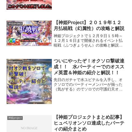
ト、バースト、ＨＰと振っていますので
どんな編成でも戦えるのがデーモン戦の
良いところですね！今回のダ...
【神姫Project】２０１９年１２
神姫project
月払暁戦（幻属性）の攻略と解説
神姫プロジェクトで１２月９日１５時～
１２月１６日まで開催されるイベント払
暁戦（ふつぎょうせん）の攻略と解説で
す。主に初心者向けの記事となります。
イベント形式はユニオンイベント、バト
ルの形式はレイドバトル（救援要請可
ついにやったぞ！オクソロ撃破達
神姫project
能）です。※ユニオンイベン...
成！！ 水パーティーでのオスス
メ英霊＆神姫の紹介と解説！！
先日のガチャで水ユピテルを入手し、オ
クソロでのパーティーメンバーが揃った
（気がする）のでソロでの守護幻天オク
に挑戦してきました！何とか撃破できた
ので今回記事にしました。装備なども詳
細に記載していますのでぜひ最後まで見
て行ってください！ 編成...
【神姫プロジェクトまとめ記事】
神姫project
ヒュペリオンソロ達成したパーテ
ィの紹介まとめ