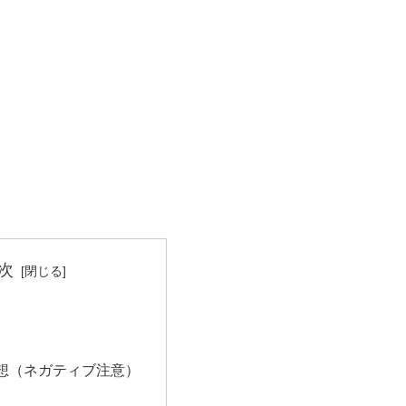
次
想（ネガティブ注意）