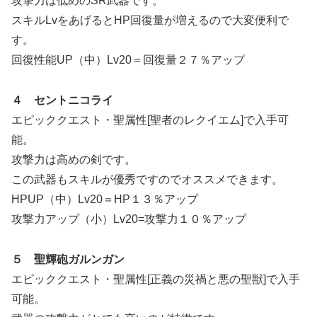
攻撃力は低めのSR武器です。
スキルLvをあげるとHP回復量が増えるので大変便利で
す。
回復性能UP（中）Lv20＝回復量２７％アップ
４ セントニコライ
エピッククエスト・聖属性[聖者のレクイエム]で入手可
能。
攻撃力は高めの剣です。
この武器もスキルが優秀ですのでオススメできます。
HPUP（中）Lv20＝HP１３％アップ
攻撃力アップ（小）Lv20=攻撃力１０％アップ
５ 聖輝砲ガルンガン
エピッククエスト・聖属性[正義の災禍と悪の聖獣]で入手
可能。