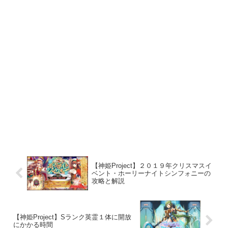
【神姫Project】２０１９年クリスマスイ
ベント・ホーリーナイトシンフォニーの
攻略と解説
【神姫Project】Sランク英霊１体に開放
にかかる時間