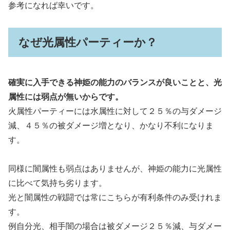
参考になれば幸いです。
なぜ光属性パーティーか？
確実に入手できる神姫の能力のバランスが良いことと、光
属性には弱点が無いからです。
火属性パーティーには水属性に対して２５％の与ダメージ
減、４５％の被ダメージ増となり、かなり不利になりま
す。
同様に闇属性も弱点はありませんが、神姫の能力に光属性
に比べて気持ち劣ります。
光と闇属性の戦闘では常にこちらが有利条件のみ受けれま
す。
例自分光、相手闇の場合は被ダメージ２５％減、与ダメー