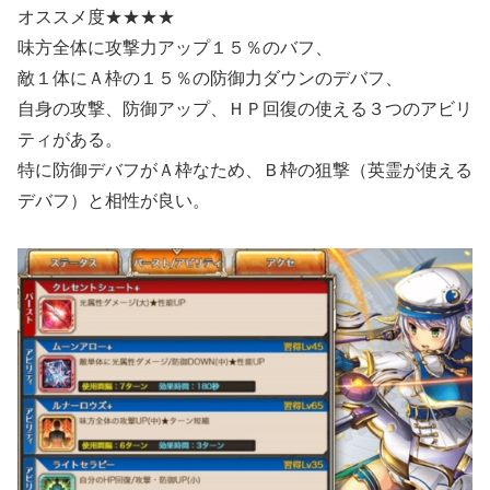
オススメ度★★★★
味方全体に攻撃力アップ１５％のバフ、
敵１体にＡ枠の１５％の防御力ダウンのデバフ、
自身の攻撃、防御アップ、ＨＰ回復の使える３つのアビリ
ティがある。
特に防御デバフがＡ枠なため、Ｂ枠の狙撃（英霊が使える
デバフ）と相性が良い。