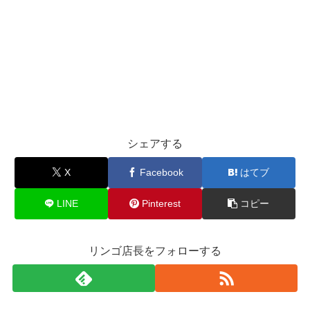
シェアする
X
Facebook
はてブ
LINE
Pinterest
コピー
リンゴ店長をフォローする