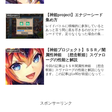
せなどもあります！ お...
【神姫project】エナジーシード
神姫project
集め方
レイドバトルに積極的に参加していると
あっと言う間に底を尽きるのがエナジー
シードです。足りなくなった場合の集め
方を書いてますので参考にして下さい。
メインクエストで集めるメインクエスト
で入手できる交換用マテリアルはエナジ
【神姫プロジェクト】ＳＳＲ／闇
ーシードへ交換できるもの...
神姫project
属性神姫 ［想念斬姫］スヴァロ
ーグの性能と解説
今回の記事はＳＳＲ闇属性神姫 ［想念
斬姫］スヴァローグの性能と解説になり
ます。この記事はLv80が前提になってい
ますので注意して下さい。実際に運用し
ての感想を元に記事にしています。前回
のはこちらです。【神姫プロジェクト】
SSR／雷属性／神姫...
スポンサーリンク