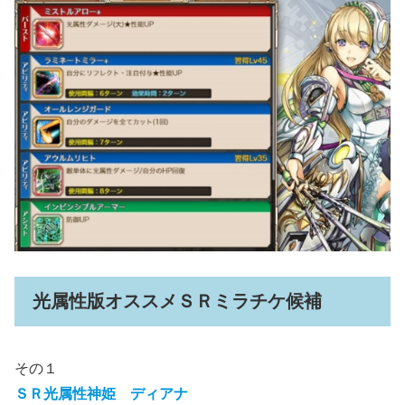
光属性版オススメＳＲミラチケ候補
その１
ＳＲ光属性神姫 ディアナ