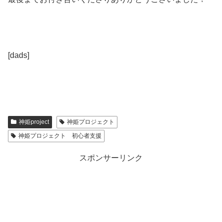
[dads]
神姫project
神姫プロジェクト
神姫プロジェクト 初心者支援
スポンサーリンク