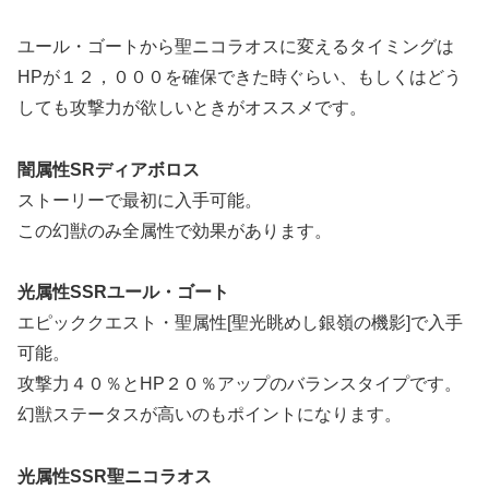
ユール・ゴートから聖ニコラオスに変えるタイミングは
HPが１２，０００を確保できた時ぐらい、もしくはどう
しても攻撃力が欲しいときがオススメです。
闇属性SRディアボロス
ストーリーで最初に入手可能。
この幻獣のみ全属性で効果があります。
光属性SSRユール・ゴート
エピッククエスト・聖属性[聖光眺めし銀嶺の機影]で入手
可能。
攻撃力４０％とHP２０％アップのバランスタイプです。
幻獣ステータスが高いのもポイントになります。
光属性SSR聖ニコラオス