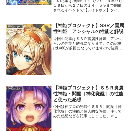
この記事は神姫Projectで２０１９年９月
１９日から２７日の１４：５９まで開催
されるイベントで【レイドボス】タイプ
のクエストになります。主に初めて間も
ない初心者～中級者向けの記事内容で
す。【レイドイベント】とはイベントの
【神姫プロジェクト】SSR／雷属
神姫project
バトル全てが救援要...
性神姫 アンシャルの性能と解説
今回の記事はＳＳＲ雷属性神姫 アンシ
ャルの性能と解説になります。この記事
はLv80が前提になっていますので注意し
て下さい。実際に運用しての感想を元に
記事にしています。前回の記事はこちら
です。【神姫Project】SSR／雷属性／神
姫 バアル...
【神姫プロジェクト】ＳＳＲ炎属
神姫project
性神姫・閻魔［神化覚醒］の性能
と使った感想
今回は神プロの光属性ＳＳＲ、閻魔［神
化覚醒］の性能と個人的な評価、使って
みた感想などを記事にしました。※この
記事はＬｖ８０の状態での紹介になりま
す。基本ステータスＨＰは２０００の大
台に突入しており、かなり高いと言えま