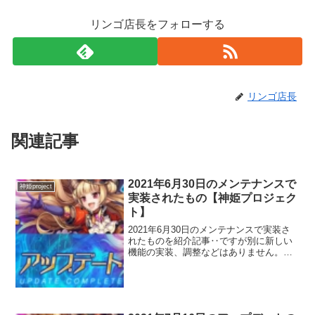
リンゴ店長をフォローする
リンゴ店長
関連記事
2021年6月30日のメンテナンスで
神姫project
実装されたもの【神姫プロジェク
ト】
2021年6月30日のメンテナンスで実装さ
れたものを紹介記事‥ですが別に新しい
機能の実装、調整などはありません。イ
ベント、ガチャの追加が主です。 強いて
上げるならゲームスタートの読み込み時
の画面の右下に読み込みゲージが追加さ
れました！こうい...