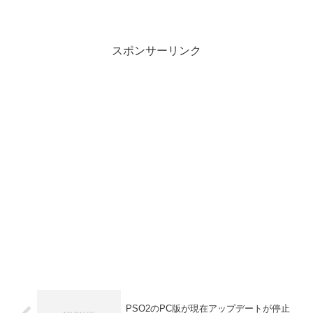
す。攻撃力はトリッキータ...
スポンサーリンク
PSO2のPC版が現在アップデートが停止