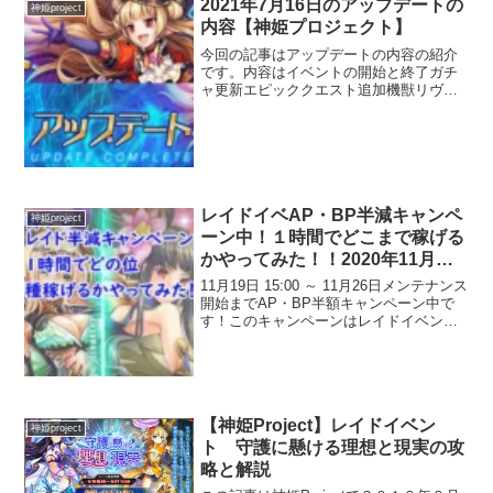
2021年7月16日のアップデートの
神姫project
内容【神姫プロジェクト】
今回の記事はアップデートの内容の紹介
です。内容はイベントの開始と終了ガチ
ャ更新エピッククエスト追加機獣リヴァ
イアサン（水属性レイド）の追加キャラ
クターの能力調整となります。イベント
塔イベント火属性（有利属性は水）とレ
イドイベが終了。ネクベト...
レイドイベAP・BP半減キャンペ
神姫project
ーン中！１時間でどこまで稼げる
かやってみた！！2020年11月版
【神姫プロジェクト】
11月19日 15:00 ～ 11月26日メンテナンス
開始までAP・BP半額キャンペーン中で
す！このキャンペーンはレイドイベント
と重なることが多かったのですが今回は
別期間なので盛り上がっています！この
期間にどんな事が起こるのか？１時間で
どの...
【神姫Project】レイドイベン
神姫project
ト 守護に懸ける理想と現実の攻
略と解説