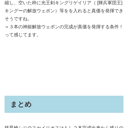
縮し、空いた枠に光王剣キングリゲイリア（ [輝兵軍団王]
キングーの解放ウェポン）等をを入れると真価を発揮でき
そうですね。
＝３本の神姫解放ウェポンの完成が真価を発揮する条件！
って感じてます。
まとめ
慈星槍シリウスセイリオスはもし２本完成出来たら残りの