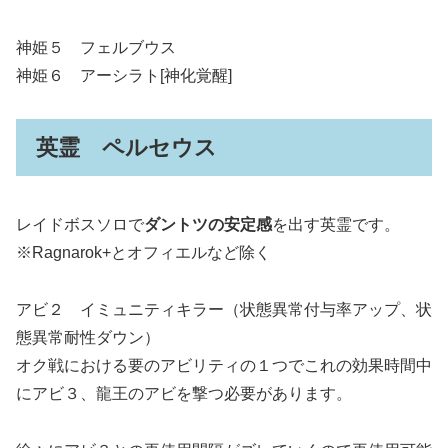
神姫５ フェルブウス
神姫６ アーシラト[神化覚醒]
英霊 ペルセウス
レイドボスソロで
ダントツの安定感
を出す英霊です。
※Ragnarok+とオフィエルなど除く
アビ２ イミュニティキラー（状態異常付与率アップ、状
態異常耐性ダウン）
オク戦における要のアビリティの１つでこれの効果時間中
にアビ３、龍王のアビを撃つ必要があります。