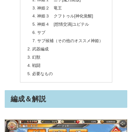
神姫２ 竜王
神姫３ クフトゥル[神化覚醒]
神姫４ [想情交渦]ユピテル
サブ
サブ候補（その他のオススメ神姫）
武器編成
幻獣
戦闘
必要なもの
編成＆解説