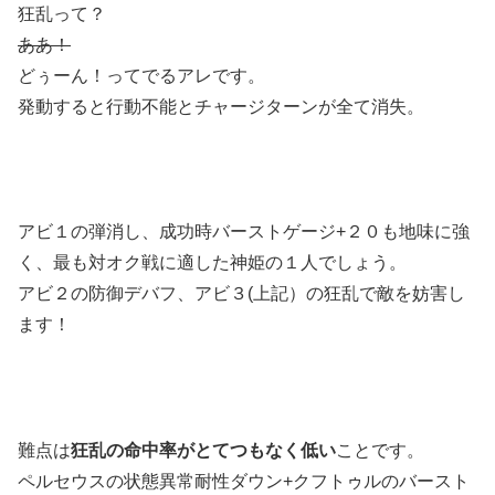
狂乱って？
ああ！
どぅーん！ってでるアレです。
発動すると行動不能とチャージターンが全て消失。
アビ１の弾消し、成功時バーストゲージ+２０も地味に強
く、最も対オク戦に適した神姫の１人でしょう。
アビ２の防御デバフ、アビ３(上記）の狂乱で敵を妨害し
ます！
難点は
狂乱の命中率がとてつもなく低い
ことです。
ペルセウスの状態異常耐性ダウン+クフトゥルのバースト