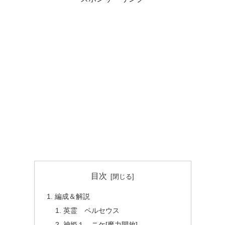
目次
編成＆解説
英霊 ペルセウス
神姫１ ニケ[魔力開放]