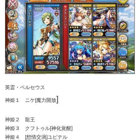
英霊・ペルセウス
]
神姫１ ニケ[魔力開放
神姫２ 龍王
神姫３ クフトゥル[神化覚醒]
神姫４ [想情交渦]ユピテル