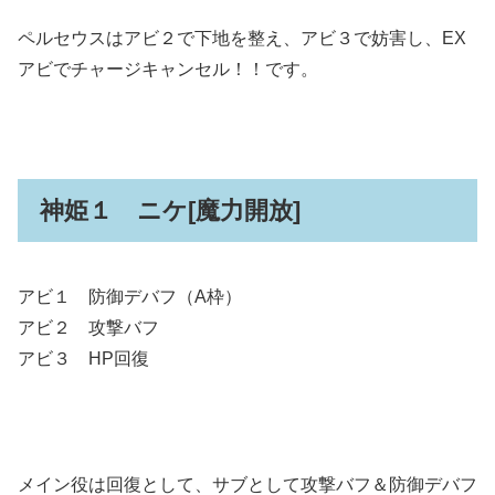
ペルセウスはアビ２で下地を整え、アビ３で妨害し、EX
アビでチャージキャンセル！！です。
神姫１ ニケ[魔力開放]
アビ１ 防御デバフ（A枠）
アビ２ 攻撃バフ
アビ３ HP回復
メイン役は回復として、サブとして攻撃バフ＆防御デバフ