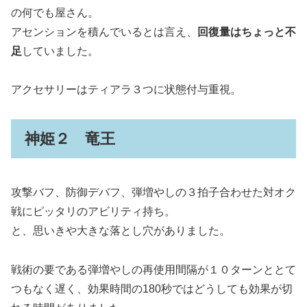
の何でも屋さん。
アセンションを積んでいるとは言え、
回復量はちょっと不
足
していました。
アクセサリーはティアラ３つに状態付与重視。
神姫２ 竜王
攻撃バフ、防御デバフ、弾増やしの３拍子合わせた対オク
戦にピッタリのアビリティ持ち。
と、思いきや大きな落とし穴がありました。
戦術の要である弾増やしの再使用間隔が１０ターンととて
つもなく遅く、効果時間の180秒ではどうしても効果が切