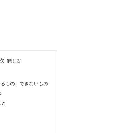
次
きるもの、できないもの
の
こと