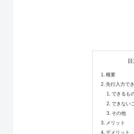
目
概要
先行入力で
できるも
できない
その他
メリット
デメリット