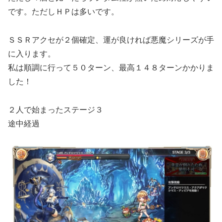
です。ただしＨＰは多いです。
ＳＳＲアクセが２個確定、運が良ければ悪魔シリーズが手
に入ります。
私は順調に行って５０ターン、最高１４８ターンかかりま
した！
２人で始まったステージ３
途中経過