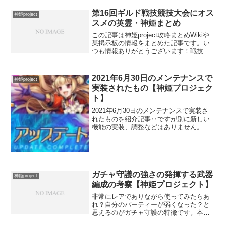
やって強くなっていったのか参考になれ
第16回ギルド戦技競技大会にオス
ば幸いです。前回の記事か...
神姫project
スメの英霊・神姫まとめ
この記事は神姫project攻略まとめWikiや
某掲示板の情報をまとめた記事です。い
つも情報ありがとうございます！戦技競
技大会は個人でベストの組み合わせが違
うので各自で情報の取捨選択をお願いし
ます。状態異常の数がキーとなりますの
2021年6月30日のメンテナンスで
神姫project
で付与数が多...
実装されたもの【神姫プロジェク
ト】
2021年6月30日のメンテナンスで実装さ
れたものを紹介記事‥ですが別に新しい
機能の実装、調整などはありません。イ
ベント、ガチャの追加が主です。 強いて
上げるならゲームスタートの読み込み時
の画面の右下に読み込みゲージが追加さ
れました！こうい...
ガチャ守護の強さの発揮する武器
神姫project
編成の考察【神姫プロジェクト】
非常にレアでありながら使ってみたらあ
れ？自分のパーティーが弱くなった？と
思えるのがガチャ守護の特徴です。本当
に弱いのか？どの位の人が使ったら強く