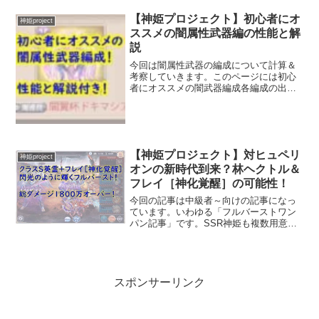
感じるのかを調べ、記事にしました。こ
この記事は神プロ計算機（改）様のペー
【神姫プロジェクト】初心者にオ
神姫project
ジを基に書かれています。...
ススメの闇属性武器編の性能と解
説
今回は闇属性武器の編成について計算＆
考察していきます。このページには初心
者にオススメの闇武器編成各編成の出せ
るダメージなどの数値編成の詳細などが
書いてあります。※一部編成にパニッシ
ャー、迷宮ハンマーが各１個含まれてい
るのでご注意ください。年...
【神姫プロジェクト】対ヒュペリ
神姫project
オンの新時代到来？林ヘクトル＆
フレイ［神化覚醒］の可能性！
今回の記事は中級者～向けの記事になっ
ています。いわゆる「フルバーストワン
パン記事」です。SSR神姫も複数用意す
る必要があるので半分ネタ記事としてお
楽しみください。注意事項！フルバース
トワンパンマンは人によっては反感を買
いかねない行為ですので...
スポンサーリンク