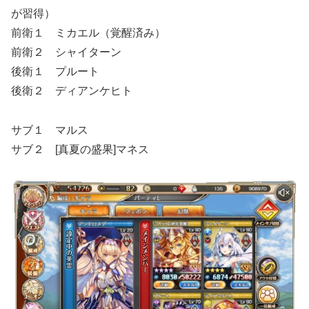
が習得）
前衛１ ミカエル（覚醒済み）
前衛２ シャイターン
後衛１ プルート
後衛２ ディアンケヒト
サブ１ マルス
サブ２ [真夏の盛果]マネス