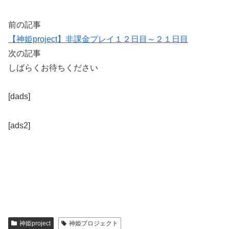
前の記事
【神姫project】非課金プレイ１２日目～２１日目
次の記事
しばらくお待ちください
[dads]
[ads2]
神姫project
神姫プロジェクト