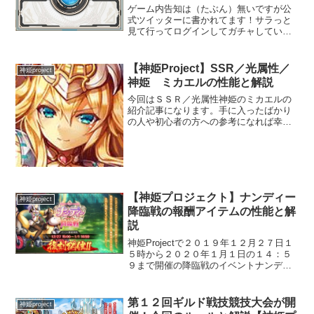
ゲーム内告知は（たぶん）無いですが公
式ツイッターに書かれてます！サラっと
見て行ってログインしてガチャしていっ
てください！期間は３月１日１１：５９
までで無料ガチャの更新が１５時なので
実質２月２８日分で最後になりますね。
【神姫Project】SSR／光属性／
神姫project
１４回分のガチャができま...
神姫 ミカエルの性能と解説
今回はＳＳＲ／光属性神姫のミカエルの
紹介記事になります。手に入ったばかり
の人や初心者の方への参考になれば幸い
です。Ｌｖ８０の覚醒状態を前提に実際
に使った感想と集めた情報をもとに記事
にしています。※この記事は神化覚醒後
の性能を記事にしています...
【神姫プロジェクト】ナンディー
神姫project
降臨戦の報酬アイテムの性能と解
説
神姫Projectで２０１９年１２月２７日１
５時から２０２０年１月１日の１４：５
９まで開催の降臨戦のイベントナンディ
ー降臨戦の報酬アイテムの性能と解説で
す。どうもこのイベントは復刻含め３回
目らしいです。報酬アイテム今回は全て
第１２回ギルド戦技競技大会が開
神姫project
光属性のアイテム...