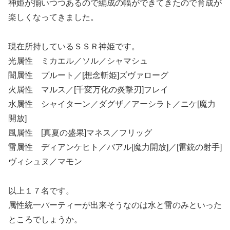
神姫が揃いつつあるので編成の幅ができてきたので育成が
楽しくなってきました。
現在所持しているＳＳＲ神姫です。
光属性 ミカエル／ソル／シャマシュ
闇属性 プルート／[想念斬姫]ズヴァローグ
火属性 マルス／[千変万化の炎撃刃]フレイ
水属性 シャイターン／ダグザ／アーシラト／ニケ[魔力
開放]
風属性 [真夏の盛果]マネス／フリッグ
雷属性 ディアンケヒト／バアル[魔力開放]／[雷銃の射手]
ヴィシュヌ／マモン
以上１７名です。
属性統一パーティーが出来そうなのは水と雷のみといった
ところでしょうか。