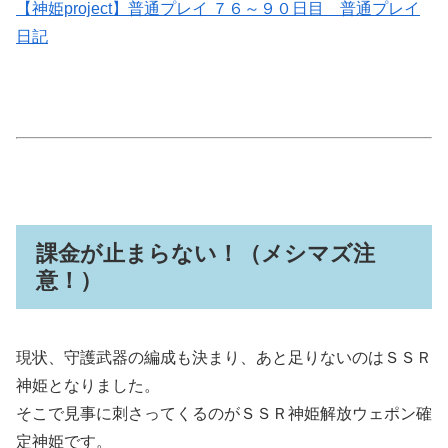
【神姫project】普通プレイ ７６～９０日目 普通プレイ
日記
課金が止まらない！（メシマズ注
意！）
現状、守護武器の編成も決まり、あと足りないのはＳＳＲ
神姫となりました。
そこで見事に刺さってくるのがＳＳＲ神姫解放ウェポン確
定神姫です。