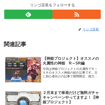
リンゴ店長をフォローする
リンゴ店長
関連記事
【神姫プロジェクト】オススメの
神姫project
火属性の神姫 R～SR編
今回は神姫プロジェクトの火属性でＲ～
ＳＲのオススメ神姫の紹介記事です。主
に初心者向けの記事で期間限定、能力が
分かりにくい神姫は除外しています。オ
ススメ神姫 ＳＲ基本的に入手難度は高
めです。その分性能も高めですのでチェ
ックしてみましょう。ケリ...
２月末まで単発だけど無料ガチャ
神姫project
キャンペーンやってますよ！【神
姫プロジェクト】