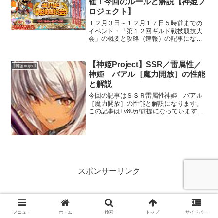
催！今回のルールと解説【神姫プ
ロジェクト】
１２月３日～１２月１７日５時前までの
イベント・「第１２回ギルド戦技競技大
会」の概要と攻略（速報）の記事になり
ます。今回の競技会から報酬の調整がさ
れています。今回のルール【測定くん】
チャージターン３レイジングゲージあり
【神姫Project】SSR／雷属性／
神姫project
ターンの終了時に自己バフ...
神姫 バアル［魔力開放］の性能
と解説
今回の記事はＳＳＲ雷属性神姫 バアル
［魔力開放］の性能と解説になります。
この記事はLv80が前提になっていますの
で注意して下さい。実際に運用しての感
想を元に記事にしています。前回の記事
はこちらです。【神姫Project】SSR／光
属性／神姫...
スポンサーリンク
メニュー
ホーム
検索
トップ
サイドバー